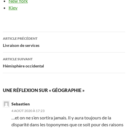
New York
Kiev
Navigation
ARTICLE PRÉCÉDENT
des
Livraison de services
articles
ARTICLE SUIVANT
Hémisphère occidental
UNE RÉFLEXION SUR « GÉOGRAPHIE »
Sebastien
4 AOÛT 2020 À 17:23
…et on ne s’en sortira jamais. Il y aura toujours de la
disparité dans les toponymes que ce soit pour des raisons