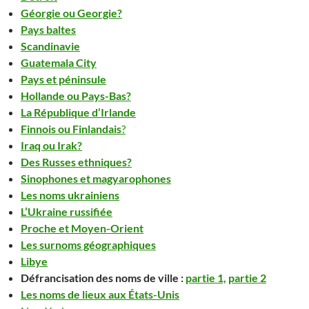
Géorgie ou Georgie?
Pays baltes
Scandinavie
Guatemala City
Pays et péninsule
Hollande ou Pays-Bas?
La République d’Irlande
Finnois ou Finlandais
?
Iraq ou Irak?
Des Russes ethniques?
Sinophones et magyarophones
Les noms ukrainiens
L’Ukraine russifiée
Proche et Moyen-Orient
Les surnoms géographiques
Libye
Défrancisation des noms de ville :
partie 1,
partie 2
Les noms de lieux aux États-Unis