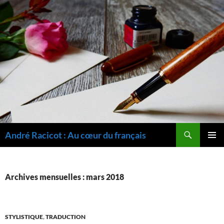
Recherche
André Racicot : Au cœur du français
ALLER
MENU
AU
PRINCI
CONTENU
Archives mensuelles : mars 2018
STYLISTIQUE
,
TRADUCTION