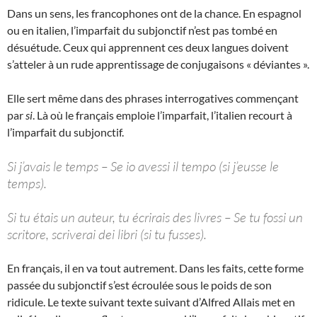
Dans un sens, les francophones ont de la chance. En espagnol
ou en italien, l’imparfait du subjonctif n’est pas tombé en
désuétude. Ceux qui apprennent ces deux langues doivent
s’atteler à un rude apprentissage de conjugaisons « déviantes ».
Elle sert même dans des phrases interrogatives commençant
par
si
. Là où le français emploie l’imparfait, l’italien recourt à
l’imparfait du subjonctif.
Si j’avais le temps – Se io avessi il tempo (si j’eusse le
temps).
Si tu étais un auteur, tu écrirais des livres – Se tu fossi un
scritore, scriverai dei libri (si tu fusses).
En français, il en va tout autrement. Dans les faits, cette forme
passée du subjonctif s’est écroulée sous le poids de son
ridicule. Le texte suivant texte suivant d’Alfred Allais met en