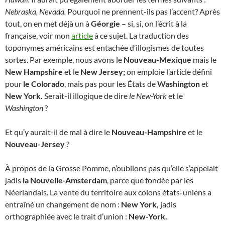
Nebraska, Nevada.
Pourquoi ne prennent-ils pas l’accent? Après
tout, on en met déjà un à
Géorgie
– si, si, on l’écrit à la
française, voir mon
article
à ce sujet. La traduction des
toponymes américains est entachée d’illogismes de toutes
sortes. Par exemple, nous avons le
Nouveau-Mexique
mais le
New Hampshire
et le
New Jersey;
on emploie l’article défini
pour
le Colorado
, mais pas pour les États de
Washington
et
New York.
Serait-il illogique de dire
le New-York
et le
Washington
?
Et qu’y aurait-il de mal à dire le
Nouveau-Hampshire
et le
Nouveau-Jersey
?
À propos de la Grosse Pomme, n’oublions pas qu’elle s’appelait
jadis
la Nouvelle-Amsterdam
, parce que fondée par les
Néerlandais. La vente du territoire aux colons états-uniens a
entraîné un changement de nom :
New York,
jadis
orthographiée avec le trait d’union :
New-York.