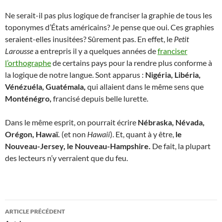
Ne serait-il pas plus logique de franciser la graphie de tous les
toponymes d’États américains? Je pense que oui. Ces graphies
seraient-elles inusitées? Sûrement pas. En effet, le
Petit
Larousse
a entrepris il y a quelques années de
franciser
l’orthographe
de certains pays pour la rendre plus conforme à
la logique de notre langue. Sont apparus :
Nigéria, Libéria,
Vénézuéla, Guatémala,
qui allaient dans le même sens que
Monténégro,
francisé depuis belle lurette.
Dans le même esprit, on pourrait écrire
Nébraska, Névada,
Orégon, Hawaï.
(et non
Hawaii
). Et, quant à y être,
le
Nouveau-Jersey, le Nouveau-Hampshire.
De fait, la plupart
des lecteurs n’y verraient que du feu.
Navigation
ARTICLE PRÉCÉDENT