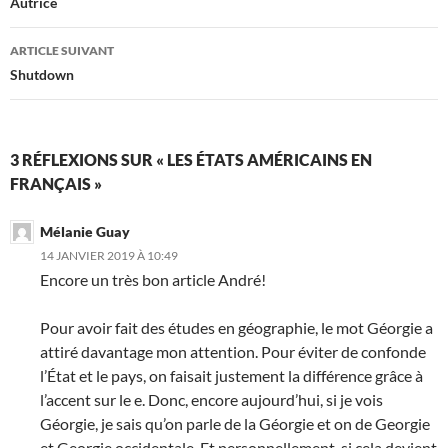
des
Autrice
articles
ARTICLE SUIVANT
Shutdown
3 RÉFLEXIONS SUR « LES ÉTATS AMÉRICAINS EN
FRANÇAIS »
Mélanie Guay
14 JANVIER 2019 À 10:49
Encore un très bon article André!
Pour avoir fait des études en géographie, le mot Géorgie a
attiré davantage mon attention. Pour éviter de confonde
l’État et le pays, on faisait justement la différence grâce à
l’accent sur le e. Donc, encore aujourd’hui, si je vois
Géorgie, je sais qu’on parle de la Géorgie et on de Georgie
et Georgie occidentale. Et personnellement, si cela devient