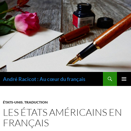
Recherche
André Racicot : Au cœur du français
ALLER
MENU
AU
PRINCI
CONTENU
ÉTATS-UNIS
,
TRADUCTION
LES ÉTATS AMÉRICAINS EN
FRANÇAIS