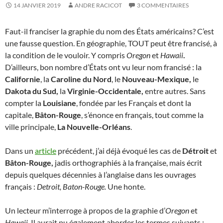
14 JANVIER 2019
ANDRE RACICOT
3 COMMENTAIRES
Faut-il franciser la graphie du nom des États américains? C’est
une fausse question. En géographie, TOUT peut être francisé, à
la condition de le vouloir. Y compris
Oregon
et
Hawaii
.
D’ailleurs, bon nombre d’États ont vu leur nom francisé : la
Californie
, la
Caroline
du Nord
, le
Nouveau-Mexique,
le
Dakota du Sud,
la
Virginie-Occidentale,
entre autres. Sans
compter la
Louisiane
, fondée par les Français et dont la
capitale,
Bâton-Rouge
, s’énonce en français, tout comme la
ville principale,
La Nouvelle-Orléans
.
Dans un
article
précédent, j’ai déjà évoqué les cas de
Détroit
et
Bâton-Rouge,
jadis orthographiés à la française, mais écrit
depuis quelques décennies à l’anglaise dans les ouvrages
français :
Detroit, Baton-Rouge.
Une honte.
Un lecteur m’interroge à propos de la graphie d’
Oregon
et
Hawaii.
Il aurait pu également aborder les termes suivants :