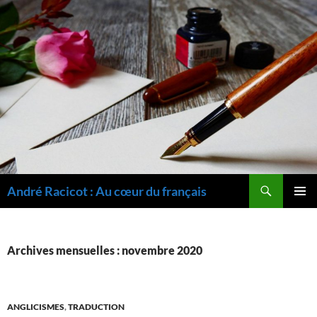
Recherche
André Racicot : Au cœur du français
ALLER
MENU
AU
PRINCI
CONTENU
Archives mensuelles : novembre 2020
ANGLICISMES
,
TRADUCTION