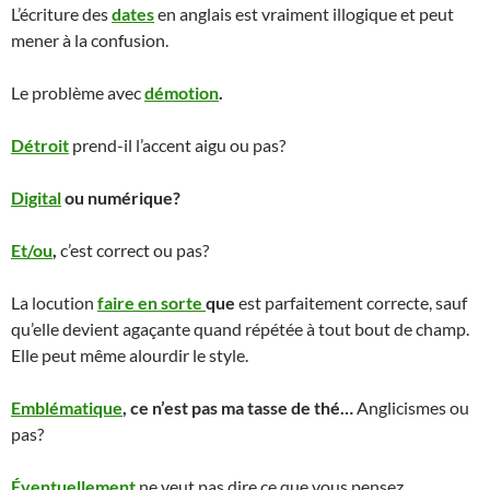
L’écriture des
dates
en anglais est vraiment illogique et peut
mener à la confusion.
Le problème avec
démotion
.
Détroit
prend-il l’accent aigu ou pas?
Digital
ou numérique?
Et/ou
,
c’est correct ou pas?
La locution
faire en sorte
que
est parfaitement correcte, sauf
qu’elle devient agaçante quand répétée à tout bout de champ.
Elle peut même alourdir le style.
Emblématique
, ce n’est pas ma tasse de thé…
Anglicismes ou
pas?
Éventuellement
ne veut pas dire ce que vous pensez.