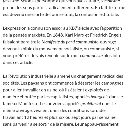
fascisme
. Selon la personne à qui vous avez affaire,
socialisme
prend des sens parfois radicalement différents. En fait, le terme
est devenu une sorte de fourre-tout; la confusion est totale.
e
L’expression a connu son essor au XIX
siècle avec l’apparition
de la pensée marxiste. En 1848, Karl Marx et Friedrich Engels
faisaient paraitre le
Manifeste du parti communiste
, ouvrage
devenu la bible du mouvement socialiste, ou communiste, si
vous préférez. Je vais revenir sur le mot
communiste
plus loin
dans cet article.
La Révolution industrielle a amené un changement radical des
sociétés. Les paysans ont commencé à déserter les campagnes
pour aller travailler en usine, où ils étaient exploités de
manière éhontée par les capitalistes, appelés
bourgeois
dans le
fameux Manifeste. Les ouvriers, appelés
prolétariat
dans le
même ouvrage, vivaient dans des conditions sordides,
travaillant 12 heures et plus, six ou sept jours par semaine,
sans parvenir à se sortir de la misère. Leur appauvrissement