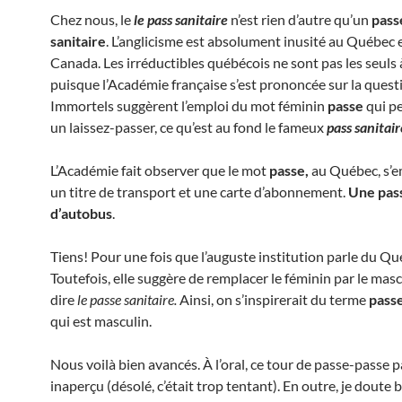
Chez nous, le
le pass sanitaire
n’est rien d’autre qu’un
pass
sanitaire
. L’anglicisme est absolument inusité au Québec 
Canada. Les irréductibles québécois ne sont pas les seuls à
puisque l’Académie française s’est prononcée sur la quest
Immortels suggèrent l’emploi du mot féminin
passe
qui p
un laissez-passer, ce qu’est au fond le fameux
pass sanitair
L’Académie fait observer que le mot
passe,
au Québec, s’e
un titre de transport et une carte d’abonnement.
Une pas
d’autobus
.
Tiens! Pour une fois que l’auguste institution parle du Q
Toutefois, elle suggère de remplacer le féminin par le masc
dire
le passe sanitaire.
Ainsi, on s’inspirerait du terme
pass
qui est masculin.
Nous voilà bien avancés. À l’oral, ce tour de passe-passe p
inaperçu (désolé, c’était trop tentant). En outre, je doute