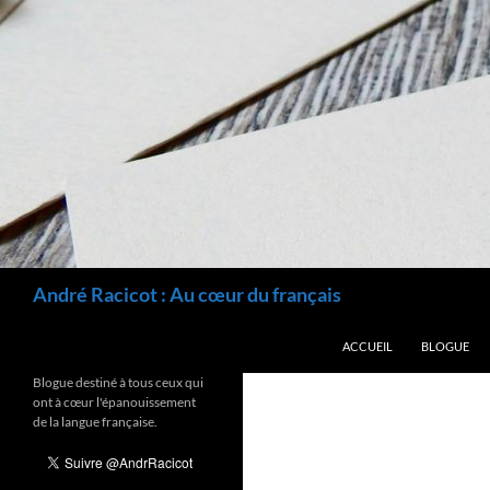
Recherche
André Racicot : Au cœur du français
ALLER AU CONTENU
ACCUEIL
BLOGUE
Blogue destiné à tous ceux qui
ont à cœur l'épanouissement
de la langue française.