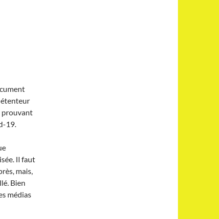
document
 détenteur
en prouvant
id-19.
ue
ée. Il faut
près, mais,
lé. Bien
les médias