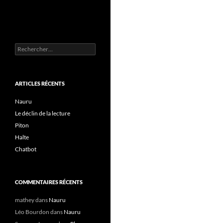
Rechercher :
ARTICLES RÉCENTS
Nauru
Le déclin de la lecture
Piton
Halte
Chatbot
COMMENTAIRES RÉCENTS
mathey
dans
Nauru
Léo Bourdon
dans
Nauru