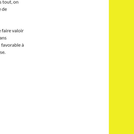
s tout, on
e de
faire valoir
dans
 favorable à
se.