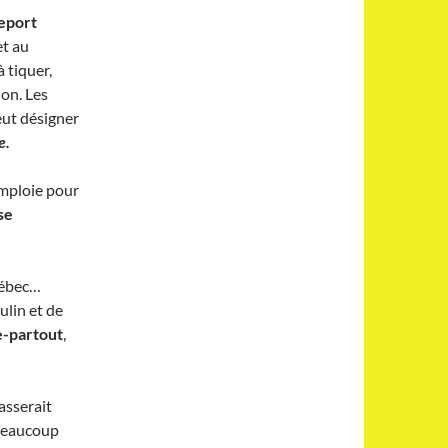
eport
et au
 tiquer,
ion. Les
eut désigner
e.
mploie pour
se
uébec…
ulin et de
e-partout
,
asserait
 beaucoup