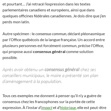
et pourtant… J’ai retracé l’expression dans les textes
parlementaires canadiens et européens, ainsi que dans
quelques officines fédérales canadiennes. Je dois dire que j’en
perds mon latin.
Autre spécimen : le
consensus commun,
déclaré pléonasmique
par l’Office québécois de la langue française. Un accord entre
plusieurs personnes est forcément commun, précise l’Office,
qui propose aussi
consensus général
comme solution
possible.
Après avoir obtenu un
consensus général
chez ses
conseillers municipaux, le maire a présenté son plan
d’aménagement à la population.
Tous ces exemples me donnent à penser qu’il n’y a guère de
consensus chez les francophones sur la portée de cette
expression. À l’instar
d’
impact
et
d’
historique
,
elle est peut-être