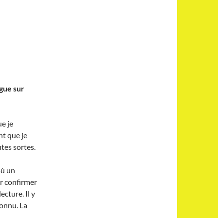
ogue sur
ue je
nt que je
utes sortes.
où un
ur confirmer
cture. Il y
connu. La