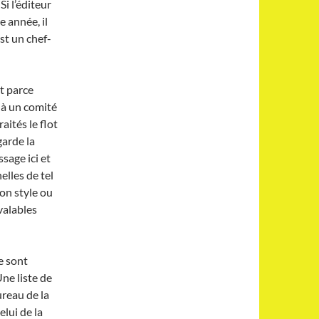
i l’éditeur
e année, il
st un chef-
t parce
é à un comité
aités le flot
garde la
sage ici et
elles de tel
ton style ou
valables
e sont
Une liste de
reau de la
elui de la