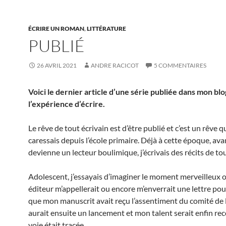
ÉCRIRE UN ROMAN
,
LITTÉRATURE
PUBLIÉ
26 AVRIL 2021
ANDRE RACICOT
5 COMMENTAIRES
Voici le dernier article d’une série publiée dans mon bl
l’expérience d’écrire.
Le rêve de tout écrivain est d’être publié et c’est un rêve q
caressais depuis l’école primaire. Déjà à cette époque, ava
devienne un lecteur boulimique, j’écrivais des récits de to
Adolescent, j’essayais d’imaginer le moment merveilleux 
éditeur m’appellerait ou encore m’enverrait une lettre po
que mon manuscrit avait reçu l’assentiment du comité de le
aurait ensuite un lancement et mon talent serait enfin re
voie était tracée.