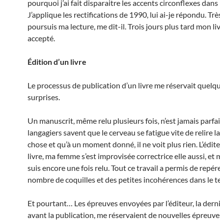
pourquoi j’ai fait disparaitre les accents circonflexes da
J’applique les rectifications de 1990, lui ai-je répondu. Très
poursuis ma lecture, me dit-il. Trois jours plus tard mon liv
accepté.
Édition d’un livre
Le processus de publication d’un livre me réservait quelq
surprises.
Un manuscrit, même relu plusieurs fois, n’est jamais parfai
langagiers savent que le cerveau se fatigue vite de relire 
chose et qu’à un moment donné, il ne voit plus rien. L’édit
livre, ma femme s’est improvisée correctrice elle aussi, et 
suis encore une fois relu. Tout ce travail a permis de repér
nombre de coquilles et des petites incohérences dans le t
Et pourtant… Les épreuves envoyées par l’éditeur, la dern
avant la publication, me réservaient de nouvelles épreuves,