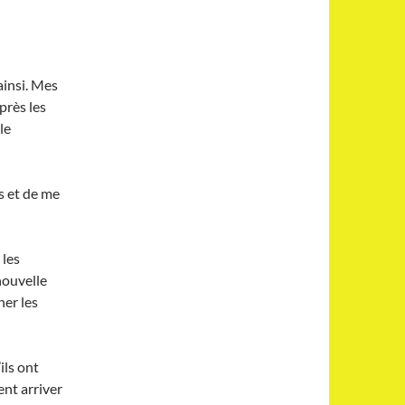
ainsi. Mes
près les
le
s et de me
 les
nouvelle
ner les
ils ont
ent arriver