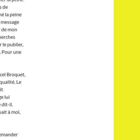
s de
né la peine
e message
r de mon
cherches
 le publier,
n. Pour une
rcel Broquet,
qualité. Le
it
e lui
dit-il.
sait à moi,
demander