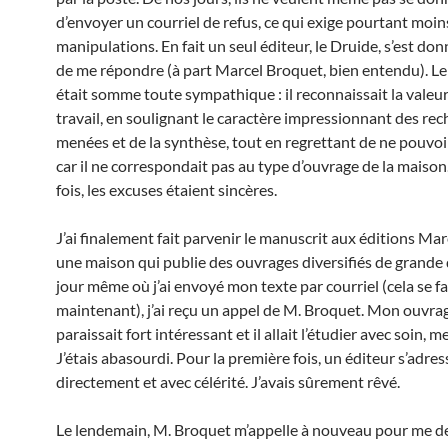
d’envoyer un courriel de refus, ce qui exige pourtant moin
manipulations. En fait un seul éditeur, le Druide, s’est don
de me répondre (à part Marcel Broquet, bien entendu). L
était somme toute sympathique : il reconnaissait la valeu
travail, en soulignant le caractère impressionnant des re
menées et de la synthèse, tout en regrettant de ne pouvoir
car il ne correspondait pas au type d’ouvrage de la maiso
fois, les excuses étaient sincères.
J’ai finalement fait parvenir le manuscrit aux éditions Ma
une maison qui publie des ouvrages diversifiés de grande 
jour même où j’ai envoyé mon texte par courriel (cela se fa
maintenant), j’ai reçu un appel de M. Broquet. Mon ouvrag
paraissait fort intéressant et il allait l’étudier avec soin, me 
J’étais abasourdi. Pour la première fois, un éditeur s’adres
directement et avec célérité. J’avais sûrement rêvé.
Le lendemain, M. Broquet m’appelle à nouveau pour me 