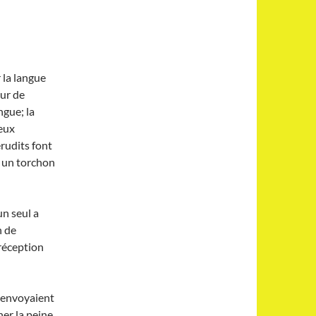
 la langue
sur de
ngue; la
reux
rudits font
s un torchon
un seul a
n de
 réception
ls envoyaient
ner la peine