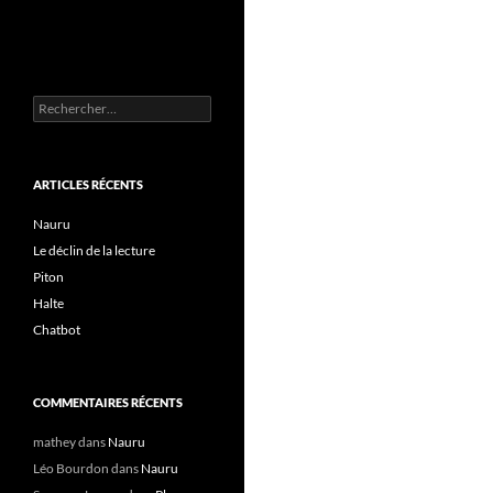
Rechercher :
ARTICLES RÉCENTS
Nauru
Le déclin de la lecture
Piton
Halte
Chatbot
COMMENTAIRES RÉCENTS
mathey
dans
Nauru
Léo Bourdon
dans
Nauru