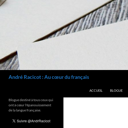
Recherche
André Racicot : Au cœur du français
ALLER AU CONTENU
ACCUEIL
BLOGUE
Blogue destiné à tous ceux qui
ont à cœur l'épanouissement
de la langue française.