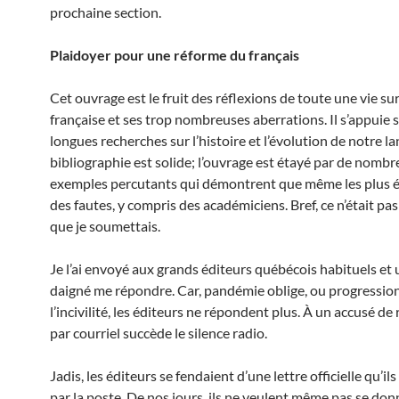
prochaine section.
Plaidoyer pour une réforme du français
Cet ouvrage est le fruit des réflexions de toute une vie sur
française et ses trop nombreuses aberrations. Il s’appuie 
longues recherches sur l’histoire et l’évolution de notre la
bibliographie est solide; l’ouvrage est étayé par de nomb
exemples percutants qui démontrent que même les plus é
des fautes, y compris des académiciens. Bref, ce n’était pa
que je soumettais.
Je l’ai envoyé aux grands éditeurs québécois habituels et 
daigné me répondre. Car, pandémie oblige, ou progressio
l’incivilité, les éditeurs ne répondent plus. À un accusé de
par courriel succède le silence radio.
Jadis, les éditeurs se fendaient d’une lettre officielle qu’i
par la poste. De nos jours, ils ne veulent même pas se don