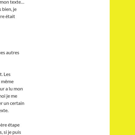
ns mon texte…
 bien, je
re était
ues autres
t. Les
la même
eur a lu mon
moi je me
er un certain
exte.
ière étape
 si je puis