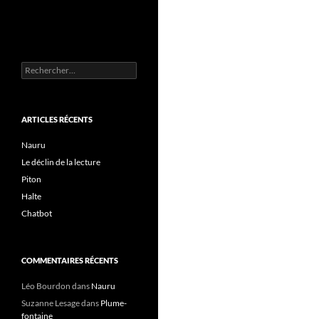
Rechercher :
ARTICLES RÉCENTS
Nauru
Le déclin de la lecture
Piton
Halte
Chatbot
COMMENTAIRES RÉCENTS
Léo Bourdon
dans
Nauru
Suzanne Lesage
dans
Plume-
fontaine