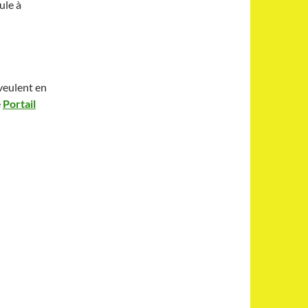
ule à
 veulent en
e
Portail