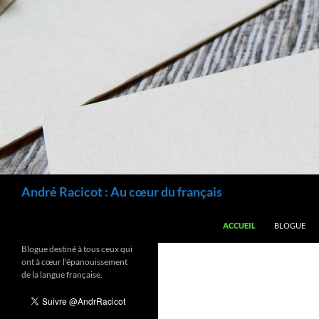
Recherche
André Racicot : Au cœur du français
ALLER AU CONTENU
ACCUEIL
BLOGUE
Blogue destiné à tous ceux qui
ont à cœur l'épanouissement
de la langue française.