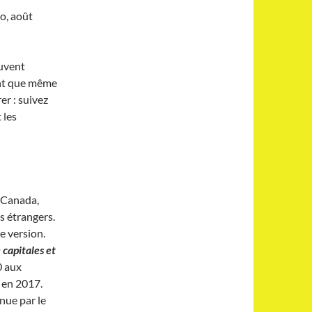
o, août
ouvent
int que même
rer : suivez
 les
 Canada,
s étrangers.
re version.
 capitales et
0 aux
 en 2017.
enue par le