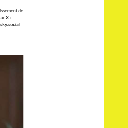
uissement de
sur
X :
sky.social