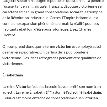
L’adjectif
victorien
désigne l’époque en question et il a pénétré
l’usage, tant en anglais qu’en français. L’époque victorienne se
caractérisait par un grand conservatisme social et le triomphe
de la Révolution industrielle. Certes, l’Empire britannique a
connu une expansion phénoménale, mais la réalité pour ses
habitants était loin d’être aussi glorieuse. Lisez Charles
Dickens.
On comprend donc que le terme
victorien
est employé aussi
de manière péjorative. On parlera de la pudibonderie
victorienne. Des idées rétrogrades peuvent être qualifiées de
victoriennes.
Élisabéthain
La reine
Victoria
n’est pas la seule à avoir prêté son nom à un
ère
adjectif. La reine Élisabeth 1
a donné l’adjectif
élisabéthain
.
Celui-ci est moins entaché de conservatisme que
victorien
.