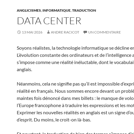
ANGLICISMES
,
INFORMATIQUE
,
TRADUCTION
DATA CENTER
13 MAI 2026
ANDRE RACICOT
UN COMMENTAIRE
Soyons réalistes, la technologie informatique se décline en
L’évolution constante des ordinateurs et de l’intelligence ar
s’impose comme une réalité inéluctable, dont le vocabulai
anglais.
Néanmoins, cela ne signifie pas qu’il est impossible d’expr
réalité en français. Nous sommes encore devant un problè
maintes fois dénoncé dans mes billets : le manque de vol
l’Europe francophone à traduire les expressions et les mot
Exprimer les nouvelles réalités en anglais est un signe d’
d’esprit. Du moins, le croit-on là-bas.
Et pourtant, la traduction de bien des termes s’impose d