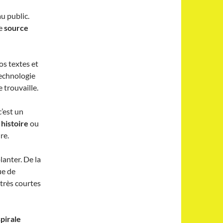
au public.
ne
source
s textes et
technologie
 trouvaille.
c’est un
 histoire
ou
re.
lanter. De la
ue de
 très courtes
pirale