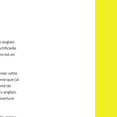
 anglais.
tificielle
re est en
imer cette
me que j’ai
onté de
s anglais.
ouverture
’elle-même