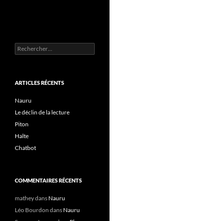
Rechercher :
ARTICLES RÉCENTS
Nauru
Le déclin de la lecture
Piton
Halte
Chatbot
COMMENTAIRES RÉCENTS
mathey
dans
Nauru
Léo Bourdon
dans
Nauru