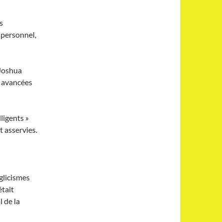
s
 personnel,
 Joshua
s avancées
ligents »
 asservies.
nglicismes
était
l de la