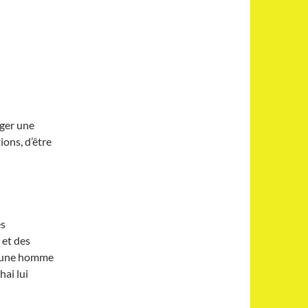
ager une
ions, d’être
ès
 et des
 jeune homme
hai lui