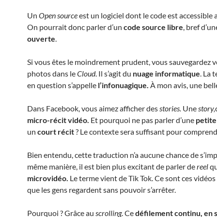
Un
Open source
est un logiciel dont le code est accessible 
On pourrait donc parler d’un
code source libre
, bref d’u
ouverte
.
Si vous êtes le moindrement prudent, vous sauvegardez vo
photos dans le
Cloud
. Il s’agit du
nuage informatique
. La 
en question s’appelle
l’infonuagique.
À mon avis, une belle
Dans Facebook, vous aimez afficher des
stories.
Une
story,
micro-récit vidéo.
Et pourquoi ne pas parler d’une
petite
un
court récit
? Le contexte sera suffisant pour comprend
Bien entendu, cette traduction n’a aucune chance de s’imp
même manière, il est bien plus excitant de parler de
reel
q
microvidéo.
Le terme vient de Tik Tok. Ce sont ces vidéos
que les gens regardent sans pouvoir s’arrêter.
Pourquoi ? Grâce au
scrolling
. Ce
défilement continu, en s