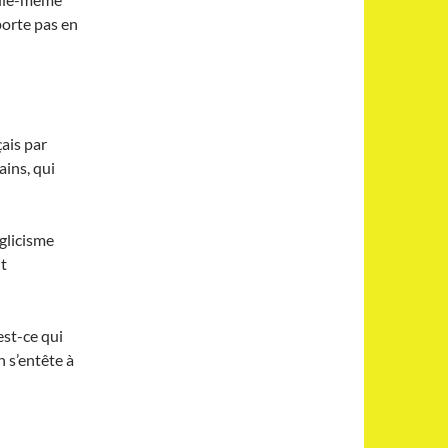
porte pas en
çais par
ins, qui
nglicisme
t
st-ce qui
 s’entête à