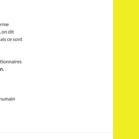
terme
 on dit
ais ce sont
ctionnaires
n.
 humain