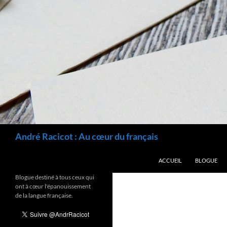
Recherche
André Racicot : Au cœur du français
ALLER AU CONTENU
ACCUEIL
BLOGUE
Blogue destiné à tous ceux qui
ont à cœur l'épanouissement
de la langue française.