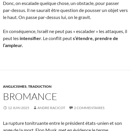
Donc, on escalade quelque chose, un obstacle, pour passer
par-dessus. Il ne saurait être question de pousser un objet vers
le haut. On passe par-dessus lui, on le gravit.
En conséquence, Israël ne peut pas « escalader » les attaques, il
peut les
intensifier
. Le conflit peut
s’étendre, prendre de
l’ampleur.
ANGLICISMES
,
TRADUCTION
BROMANCE
12 JUIN 2025
ANDRE RACICOT
2 COMMENTAIRES
La rupture tonitruante entre le président états-unien et son
ange de la mort, Elon Musk, met en évidence le terme