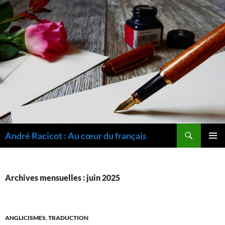
Recherche
André Racicot : Au cœur du français
ALLER
MENU
AU
PRINCI
CONTENU
Archives mensuelles : juin 2025
ANGLICISMES
,
TRADUCTION