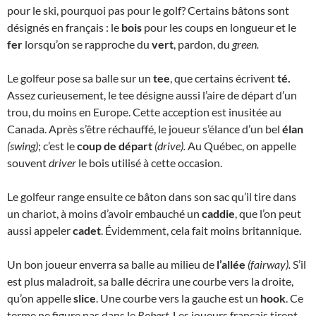
pour le ski, pourquoi pas pour le golf? Certains bâtons sont
désignés en français : le
bois
pour les coups en longueur et le
fer
lorsqu’on se rapproche du
vert
, pardon, du
green.
Le golfeur pose sa balle sur un
tee
, que certains écrivent
té.
Assez curieusement, le tee désigne aussi l’aire de départ d’un
trou, du moins en Europe. Cette acception est inusitée au
Canada. Après s’être réchauffé, le joueur s’élance d’un bel
élan
(swing)
; c’est le
coup de départ
(drive).
Au Québec, on appelle
souvent
driver
le bois utilisé à cette occasion.
Le golfeur range ensuite ce bâton dans son sac qu’il tire dans
un chariot, à moins d’avoir embauché un
caddie
, que l’on peut
aussi appeler
cadet
. Évidemment, cela fait moins britannique.
Un bon joueur enverra sa balle au milieu de
l’allée
(fairway).
S’il
est plus maladroit, sa balle décrira une courbe vers la droite,
qu’on appelle
slice
. Une courbe vers la gauche est un
hook
. Ce
terme ne figure pas dans le
Robert.
Les joueurs français tirent