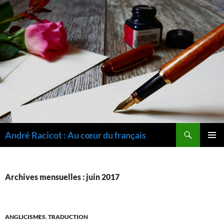
Recherche
André Racicot : Au cœur du français
ALLER
MENU
AU
PRINCI
CONTENU
Archives mensuelles : juin 2017
ANGLICISMES
,
TRADUCTION