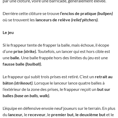
par une clôture, voire une barricade, généralement élevée.
Derrière cette clôture se trouve
l’enclos de pratique
(bullpen)
où se trouvent les
lanceurs de relève
(relief pitchers).
Le jeu
Si le frappeur tente de frapper la balle, mais échoue, il écope
d’une
prise
(strike).
Toutefois, un lancer qui est hors cible est
une
balle.
Une balle frappée hors des limites du jeu est une
fausse balle
(foulball).
Le frappeur qui subit trois prises est retiré. C’est un
retrait au
bâton
(strikeout).
Lorsque le lanceur lance quatre balles à
l’extérieur de la zone des prises, le frappeur reçoit un
but sur
balles
(base on balls, walk).
L’équipe en défensive envoie neuf joueurs sur le terrain. En plus
du
lanceur,
le
receveur
, le
premier but, le deuxième but
et le