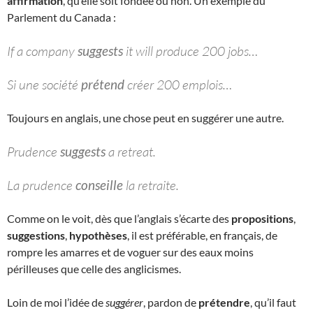
affirmation
, qu’elle soit fondée ou non. Un exemple du
Parlement du Canada :
If a company
suggests
it will produce 200 jobs…
Si une société
prétend
créer 200 emplois…
Toujours en anglais, une chose peut en suggérer une autre.
Prudence
suggests
a retreat.
La prudence
conseille
la retraite.
Comme on le voit, dès que l’anglais s’écarte des
propositions
,
suggestions
,
hypothèses
, il est préférable, en français, de
rompre les amarres et de voguer sur des eaux moins
périlleuses que celle des anglicismes.
Loin de moi l’idée de
suggérer
, pardon de
prétendre
, qu’il faut