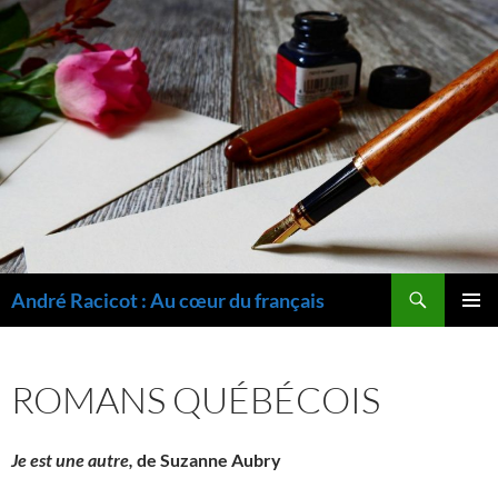
Recherche
André Racicot : Au cœur du français
ALLER
MENU
AU
PRINCI
CONTENU
ROMANS QUÉBÉCOIS
Je est une autre,
de Suzanne Aubry