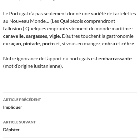
Le Portugal n’a pas seulement donné une variété de tartelettes
au Nouveau Monde… (Les Québécois comprendront
l’allusion.) Quelques emprunts viennent du monde maritime :
caravelle, sargasses, vigie
. D’autres touchent la gastronomie :
curaçao, pintade, porto
et, si vous en mangez,
cobra
et
zèbre
.
Notre ignorance de l’apport du portugais est
embarrassante
(mot d’origine lusitanienne).
Navigation
ARTICLE PRÉCÉDENT
des
Impliquer
articles
ARTICLE SUIVANT
Dépister