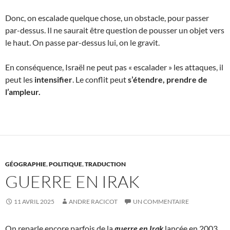
Donc, on escalade quelque chose, un obstacle, pour passer
par-dessus. Il ne saurait être question de pousser un objet vers
le haut. On passe par-dessus lui, on le gravit.
En conséquence, Israël ne peut pas « escalader » les attaques, il
peut les
intensifier
. Le conflit peut
s’étendre, prendre de
l’ampleur.
GÉOGRAPHIE
,
POLITIQUE
,
TRADUCTION
GUERRE EN IRAK
11 AVRIL 2025
ANDRE RACICOT
UN COMMENTAIRE
On reparle encore parfois de la
guerre en Irak
lancée en 2003