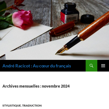
Recherche
André Racicot : Au cœur du français
ALLER
MENU
AU
PRINCI
CONTENU
Archives mensuelles : novembre 2024
STYLISTIQUE
,
TRADUCTION