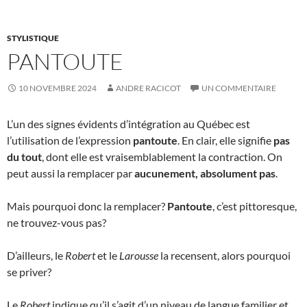
STYLISTIQUE
PANTOUTE
10 NOVEMBRE 2024
ANDRE RACICOT
UN COMMENTAIRE
L’un des signes évidents d’intégration au Québec est
l’utilisation de l’expression
pantoute
. En clair, elle signifie
pas
du tout
, dont elle est vraisemblablement la contraction. On
peut aussi la remplacer par
aucunement, absolument pas
.
Mais pourquoi donc la remplacer?
Pantoute
, c’est pittoresque,
ne trouvez-vous pas?
D’ailleurs, le
Robert
et le
Larousse
la recensent, alors pourquoi
se priver?
Le
Robert
indique qu’il s’agit d’un niveau de langue familier et