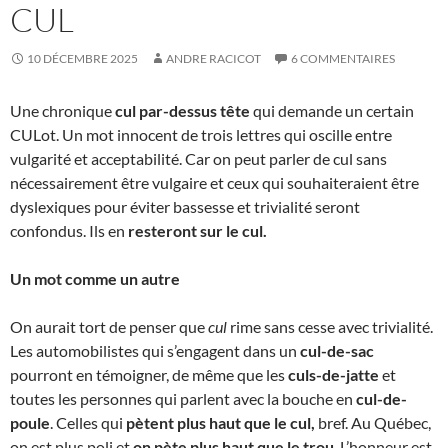
CUL
10 DÉCEMBRE 2025
ANDRE RACICOT
6 COMMENTAIRES
Une chronique
cul par-dessus tête
qui demande un certain
CULot. Un mot innocent de trois lettres qui oscille entre
vulgarité et acceptabilité. Car on peut parler de cul sans
nécessairement être vulgaire et ceux qui souhaiteraient être
dyslexiques pour éviter bassesse et trivialité seront
confondus. Ils en
resteront sur le cul.
Un mot comme un autre
On aurait tort de penser que
cul
rime sans cesse avec trivialité.
Les automobilistes qui s’engagent dans un
cul-de-sac
pourront en témoigner, de même que les
culs-de-jatte
et
toutes les personnes qui parlent avec la bouche en
cul-de-
poule
. Celles qui
pètent plus haut que le cul,
bref. Au Québec,
on est plus poli et
on pète plus haut que le trou
. L’honneur est