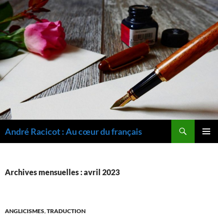
Recherche
André Racicot : Au cœur du français
ALLER
MENU
AU
PRINCI
CONTENU
Archives mensuelles : avril 2023
ANGLICISMES
,
TRADUCTION