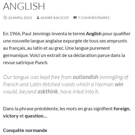
ANGLISH
24 AVRIL 2023
ANDRE RACICOT
7 COMMENTAIRES
En 1966, Paul Jennings inventa le terme
Anglish
pour qualifier
une nouvelle langue anglaise expurgée de tous ses emprunts
au français, au latin et au grec. Une langue purement
germanique. Voici un extrait de sa déclaration parue dans la
revue satirique
Punch
.
Our tongue was kept free from
outlandish
inmingling of
French and Latin-fetched words which a Norman
win
would, beyond
askthink
, have inled into it.
Dans la phrase précédente, les mots en gras signifient
foreign,
victory
et
question…
Conquête normande