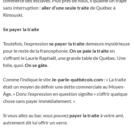
commerce des esclaves. Plus près de nous, il qualifie un trajet
sans interruption :
aller d’une seule traite
de Québec à
Rimouski.
Se payer la traite
Toutefois, l’expression
se payer la traite
demeure mystérieuse
pour le reste de la francophonie.
On se paie la traite
en
s’offrant le Laurie Raphaël, une grande table de Québec. Une
folie, quoi.
On se gâte.
Comme l’indique le site
Je-parle-québécois.com :
« La traite
était un moyen de définir une dette commerciale au Moyen-
Âge. » Donc l’expression en question signifie « s’offrir quelque
chose sans payer immédiatement. »
Si vous allez au bar, vous pouvez
payer la traite
à votre ami,
autrement dit lui offrir un verre.