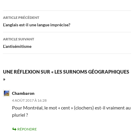
Navigation
ARTICLE PRÉCÉDENT
des
L’anglais est-il une langue imprécise?
articles
ARTICLE SUIVANT
L’antisémitisme
UNE RÉFLEXION SUR « LES SURNOMS GÉOGRAPHIQUES
»
Chambaron
4 AOÛT 2017 À 16:28
Pour Montréal, le mot « cent » (clochers) est-il vraiment au
pluriel ?
RÉPONDRE