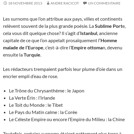
18 NOVEMBRE 2013
ANDRE RACICOT
UN COMMENTAIRE
Les surnoms que l’on attribue aux pays, villes et continents
relèvent souvent de la plus grande poésie. La
Sublime Port
e,
cela vous dit quelque chose? Il s’agit d’
Istanbul
, ancienne
capitale de ce que l’on appelait prosaïquement l
’Homme
malade de l’Europe
, c’est-à-dire l’
Empire ottoma
n, devenu
ensuite la
Turquie
.
Les rédacteurs trempaient parfois leur plume d’oie dans un
encrier empli d’eau de rose.
Le Trône du Chrysanthème : le Japon
La Verte Érin : l’Irlande
Le Toit du Monde : le Tibet
Le Pays du Matin calme : la Corée
Le Céleste Empire ou encore l’Empire du Milieu : la Chine
Toutefois, certains surnoms étaient nettement plus terre à