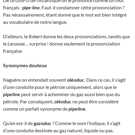
De ce côté-ci de l’Atlantique on le prononce comme un mot
français :
pipe-line
. Faut-il condamner cette prononciation ?
Pas nécessairement, étant donné que le mot est bien intégré
au vocabulaire de notre langue.
D’ailleurs, le
Robert
donne les deux prononciations, tandis que
le
Larousse…
surprise ! donne seulement la prononciation
française.
Synonymes douteux
Naguère on entendait souvent
oléoduc.
Dans ce cas, il s’agit
d’une conduite pour le pétrole uniquement, alors que le
pipeline
peut servir à acheminer du gaz aussi bien que du
pétrole. Par conséquent,
oléoduc
ne peut être considéré
comme un parfait synonyme de
pipeline
.
Qu’en est-il de
gazoduc
? Comme le nom l’indique, il s’agit
d’une conduite destinée au gaz naturel, liquide ou pas.