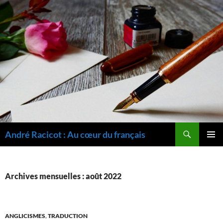
Recherche
André Racicot : Au cœur du français
ALLER
MENU
AU
PRINCI
CONTENU
Archives mensuelles : août 2022
ANGLICISMES
,
TRADUCTION