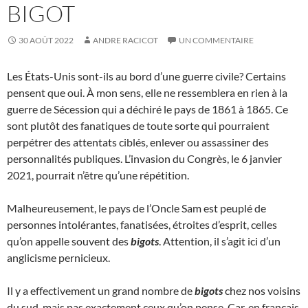
BIGOT
30 AOÛT 2022
ANDRE RACICOT
UN COMMENTAIRE
Les États-Unis sont-ils au bord d’une guerre civile? Certains
pensent que oui. À mon sens, elle ne ressemblera en rien à la
guerre de Sécession qui a déchiré le pays de 1861 à 1865. Ce
sont plutôt des fanatiques de toute sorte qui pourraient
perpétrer des attentats ciblés, enlever ou assassiner des
personnalités publiques. L’invasion du Congrès, le 6 janvier
2021, pourrait n’être qu’une répétition.
Malheureusement, le pays de l’Oncle Sam est peuplé de
personnes intolérantes, fanatisées, étroites d’esprit, celles
qu’on appelle souvent des
bigots
. Attention, il s’agit ici d’un
anglicisme pernicieux.
Il y a effectivement un grand nombre de
bigots
chez nos voisins
du sud, mais pas exactement ceux qu’on pense. Car, en français,