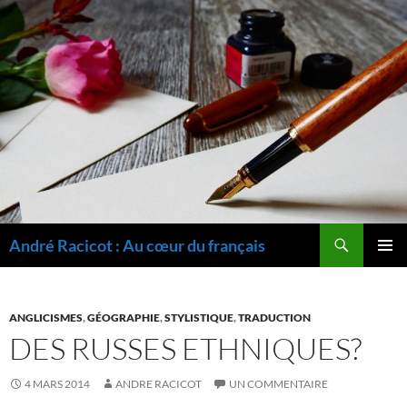
Recherche
André Racicot : Au cœur du français
ALLER
MENU
AU
PRINCI
CONTENU
ANGLICISMES
,
GÉOGRAPHIE
,
STYLISTIQUE
,
TRADUCTION
DES RUSSES ETHNIQUES?
4 MARS 2014
ANDRE RACICOT
UN COMMENTAIRE