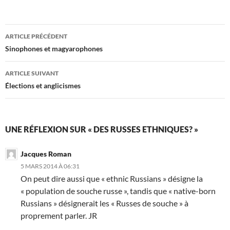
Navigation
ARTICLE PRÉCÉDENT
des
Sinophones et magyarophones
articles
ARTICLE SUIVANT
Élections et anglicismes
UNE RÉFLEXION SUR « DES RUSSES ETHNIQUES? »
Jacques Roman
5 MARS 2014 À 06:31
On peut dire aussi que « ethnic Russians » désigne la
« population de souche russe », tandis que « native-born
Russians » désignerait les « Russes de souche » à
proprement parler. JR