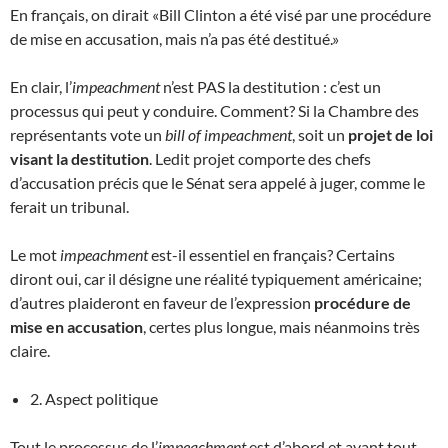
En français, on dirait «Bill Clinton a été visé par une procédure
de mise en accusation, mais n’a pas été destitué.»
En clair, l’
impeachment
n’est PAS la destitution : c’est un
processus qui peut y conduire. Comment? Si la Chambre des
représentants vote un
bill of impeachment
, soit un
projet de loi
visant la destitution
. Ledit projet comporte des chefs
d’accusation précis que le Sénat sera appelé à juger, comme le
ferait un tribunal.
Le mot
impeachment
est-il essentiel en français? Certains
diront oui, car il désigne une réalité typiquement américaine;
d’autres plaideront en faveur de l’expression
procédure de
mise en accusation
, certes plus longue, mais néanmoins très
claire.
2. Aspect politique
Tout le processus de l’
impeachment
est d’abord et avant tout