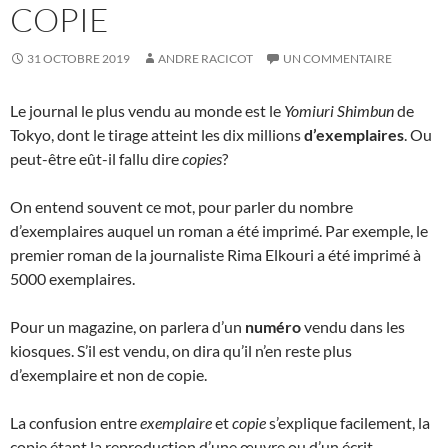
COPIE
31 OCTOBRE 2019
ANDRE RACICOT
UN COMMENTAIRE
Le journal le plus vendu au monde est le
Yomiuri Shimbun
de
Tokyo, dont le tirage atteint les dix millions
d’exemplaires
. Ou
peut-être eût-il fallu dire
copies
?
On entend souvent ce mot, pour parler du nombre
d’exemplaires auquel un roman a été imprimé. Par exemple, le
premier roman de la journaliste Rima Elkouri a été imprimé à
5000 exemplaires.
Pour un magazine, on parlera d’un
numéro
vendu dans les
kiosques. S’il est vendu, on dira qu’il n’en reste plus
d’exemplaire et non de copie.
La confusion entre
exemplaire
et
copie
s’explique facilement, la
copie étant la reproduction d’une œuvre ou d’un écrit.