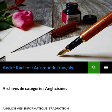
Recherche
André Racicot : Au cœur du français
ALLER
MENU
AU
PRINCI
CONTENU
Archives de catégorie : Anglicismes
ANGLICISMES
,
INFORMATIQUE
,
TRADUCTION