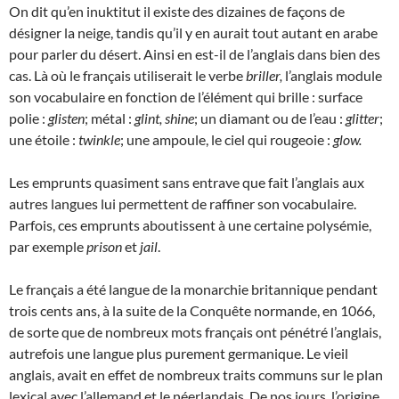
On dit qu’en inuktitut il existe des dizaines de façons de
désigner la neige, tandis qu’il y en aurait tout autant en arabe
pour parler du désert. Ainsi en est-il de l’anglais dans bien des
cas. Là où le français utiliserait le verbe
briller,
l’anglais module
son vocabulaire en fonction de l’élément qui brille : surface
polie :
glisten
; métal :
glint, shine
; un diamant ou de l’eau :
glitter
;
une étoile :
twinkle
; une ampoule, le ciel qui rougeoie :
glow.
Les emprunts quasiment sans entrave que fait l’anglais aux
autres langues lui permettent de raffiner son vocabulaire.
Parfois, ces emprunts aboutissent à une certaine polysémie,
par exemple
prison
et
jail
.
Le français a été langue de la monarchie britannique pendant
trois cents ans, à la suite de la Conquête normande, en 1066,
de sorte que de nombreux mots français ont pénétré l’anglais,
autrefois une langue plus purement germanique. Le vieil
anglais, avait en effet de nombreux traits communs sur le plan
lexical avec l’allemand et le néerlandais. De nos jours, l’origine