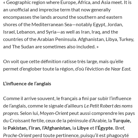
« Geographic region where Europe, Africa, and Asia meet. It is
an unofficial and imprecise term that now generally
encompasses the lands around the southern and eastern
shores of the Mediterranean Sea—notably Egypt, Jordan,
Israel, Lebanon, and Syria—as well as Iran, Iraq, and the
countries of the Arabian Peninsula. Afghanistan, Libya, Turkey,
and The Sudan are sometimes also included. »
On voit que cette définition ratisse très large, mais qu’elle
permet d’englober toute la région, d’où l’éviction de
Near East.
L’influence de l’anglais
Comme il arrive souvent, le français a fini par subir l’influence
de l’anglais, comme le signale d’ailleurs
Le Petit Robert des noms
propres.
Selon lui,
Moyen-Orient
peut aussi comprendre les pays
du Croissant fertile, ceux de la péninsule d’Arabie, la
Turquie,
le
Pakistan, l’Iran, l’Afghanistan,
la
Libye
et
l’Égypte.
Bref,
Proche-Orient
perd toute pertinence, puisqu’il est phagocyté