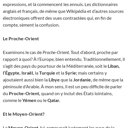
expressions, et là commencent les ennuis. Les dictionnaires
anglais et français, de même que Wikipédia et d’autres sources
électroniques offrent des vues contrastées qui, en fin de
compte, sèment la confusion.
Le Proche-Orient
Examinons le cas de
Proche-Orient.
Tout d’abord, proche par
rapport à quoi? À l’Europe, bien entendu. Traditionnellement, il
s’agit des pays du pourtour de la Méditerranée, soit le
Liban,
l’Égypte, Israël,
la
Turquie
et la
Syrie;
mais certains y
ajoutaient aussi bien la
Libye
que la
Jordanie,
de même que la
péninsule d’Arabie. À mon sens, il est un peu difficile de parler
du
Proche-Orient,
quand on y inclut des États lointains,
comme le
Yémen
ou le
Qatar.
Et le Moyen-Orient?
Le
Moyen-Orient
, lui, regroupait justement les pays de la