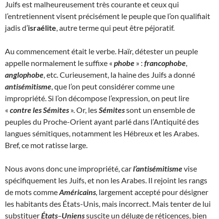
Juifs est malheureusement très courante et ceux qui
l’entretiennent visent précisément le peuple que l’on qualifiait
jadis d’
israélite
, autre terme qui peut être péjoratif.
Au commencement était le verbe. Haïr, détester un peuple
appelle normalement le suffixe «
phobe
» :
francophobe
,
anglophobe
, etc. Curieusement, la haine des Juifs a donné
antisémitisme
, que l’on peut considérer comme une
impropriété. Si l’on décompose l’expression, on peut lire
«
contre les Sémites
». Or, les
Sémites
sont un ensemble de
peuples du Proche-Orient ayant parlé dans l’Antiquité des
langues sémitiques, notamment les Hébreux et les Arabes.
Bref, ce mot ratisse large.
Nous avons donc une impropriété, car
l’antisémitisme
vise
spécifiquement les Juifs, et non les Arabes. Il rejoint les rangs
de mots comme
Américains
,
largement accepté pour désigner
les habitants des États-Unis, mais incorrect. Mais tenter de lui
substituer
États
–
Uniens
suscite un déluge de réticences, bien