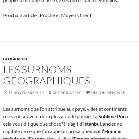
peuple sémitique chassé de ses terres par les Romains.
Prochain article : Proche et Moyen Orient
GÉOGRAPHIE
LES SURNOMS
GÉOGRAPHIQUES
18 NOVEMBRE 2013
ANDRE RACICOT
UN COMMENTAIRE
Les surnoms que l’on attribue aux pays, villes et continents
relèvent souvent de la plus grande poésie. La
Sublime Port
e,
cela vous dit quelque chose? Il s’agit d’
Istanbul
, ancienne
capitale de ce que l’on appelait prosaïquement l
’Homme
malade de l’Europe
, c’est-à-dire l’
Empire ottoma
n, devenu