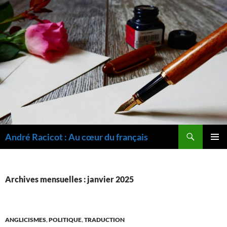
Recherche
André Racicot : Au cœur du français
ALLER
MENU
AU
PRINCI
CONTENU
Archives mensuelles : janvier 2025
ANGLICISMES
,
POLITIQUE
,
TRADUCTION