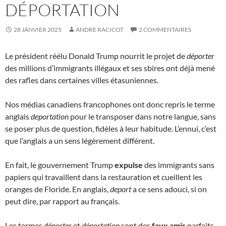
DÉPORTATION
28 JANVIER 2025
ANDRE RACICOT
2 COMMENTAIRES
Le président réélu Donald Trump nourrit le projet de
déporter
des millions d’immigrants illégaux et ses sbires ont déjà mené
des rafles dans certaines villes étasuniennes.
Nos médias canadiens francophones ont donc repris le terme
anglais
deportation
pour le transposer dans notre langue, sans
se poser plus de question, fidèles à leur habitude. L’ennui, c’est
que l’anglais a un sens légèrement différent.
En fait, le gouvernement Trump
expulse
des immigrants sans
papiers qui travaillent dans la restauration et cueillent les
oranges de Floride. En anglais,
deport
a ce sens adouci, si on
peut dire, par rapport au français.
Les termes
déporter
et
déportation
sont des
faux amis
parfaits.