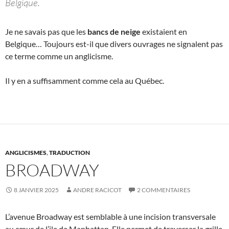
Belgique.
Je ne savais pas que les
bancs de neige
existaient en
Belgique… Toujours est-il que divers ouvrages ne signalent pas
ce terme comme un anglicisme.
Il y en a suffisamment comme cela au Québec.
ANGLICISMES
,
TRADUCTION
BROADWAY
8 JANVIER 2025
ANDRE RACICOT
2 COMMENTAIRES
L’avenue Broadway est semblable à une incision transversale
au cœur de l’ile de Manhattan. Elle permet de traverser la grille