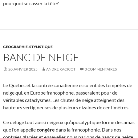
pourquoi se casser la tête?
GÉOGRAPHIE
,
STYLISTIQUE
BANC DE NEIGE
20 JANVIER 2025
ANDRE RACICOT
3 COMMENTAIRES
Le Québec et la contrée canadienne essuient des tempêtes de
neige qui, en Europe francophone, passeraient pour de
véritables cataclysmes. Les chutes de neige atteignent des
hauteurs vertigineuses de plusieurs dizaines de centimètres.
Ce déluge tout aussi neigeux qu’apocalyptique forme des amas
que l’on appelle
congère
dans la francophonie. Dans nos
contrées glacées et ensevelies nous parlons de
bancs de neige
.