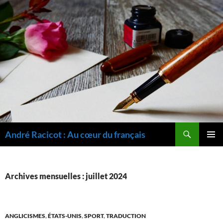
Recherche
André Racicot : Au cœur du français
ALLER
MENU
AU
PRINCI
CONTENU
Archives mensuelles : juillet 2024
ANGLICISMES
,
ÉTATS-UNIS
,
SPORT
,
TRADUCTION