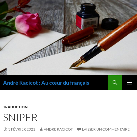
Recherche
André Racicot : Au cœur du français
ALLER
MENU
AU
PRINCI
CONTENU
TRADUCTION
SNIPER
3 FÉVRIER 2021
ANDRE RACICOT
LAISSER UN COMMENTAIRE