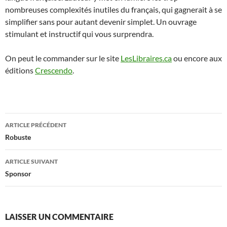
nombreuses complexités inutiles du français, qui gagnerait à se
simplifier sans pour autant devenir simplet. Un ouvrage
stimulant et instructif qui vous surprendra.
On peut le commander sur le site
LesLibraires.ca
ou encore aux
éditions
Crescendo
.
Navigation
ARTICLE PRÉCÉDENT
des
Robuste
articles
ARTICLE SUIVANT
Sponsor
LAISSER UN COMMENTAIRE