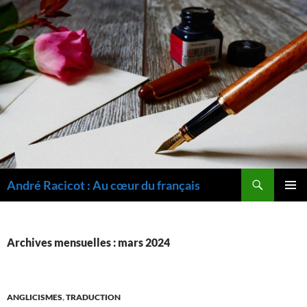
Recherche
André Racicot : Au cœur du français
ALLER
MENU
AU
PRINCI
CONTENU
Archives mensuelles : mars 2024
ANGLICISMES
,
TRADUCTION