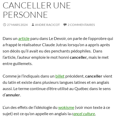
CANCELLER UNE
PERSONNE
27 MARS 2024
ANDRE RACICOT
2 COMMENTAIRES
Dans un
article
paru dans Le Devoir, on parle de l’opprobre qui
a frappé le réalisateur Claude Jutras lorsqu’on a appris après
son décès qu’il avait eu des penchants pédophiles. Dans
l’article, l’auteur emploie le mot honni
canceller,
mais le met
entre guillemets.
Comme je l’indiquais dans un
billet
précédent,
canceller
vient
du latin et existe dans plusieurs langues latines et en anglais
aussi. Le terme continue d’être utilisé au Québec dans le sens
d’
annuler
.
L’un des effets de l’idéologie du
wokisme
(voir mon texte à ce
sujet) est ce qu’on appelle en anglais la
c
ancel culture
,