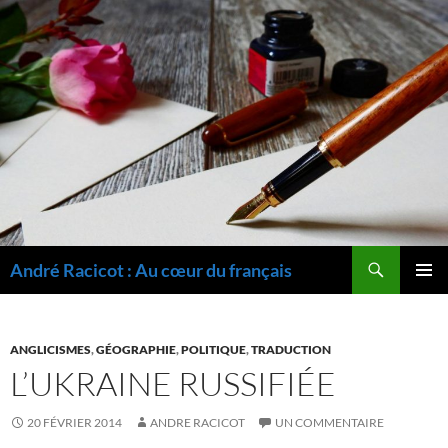
Recherche
André Racicot : Au cœur du français
ALLER
MENU
AU
PRINCI
CONTENU
ANGLICISMES
,
GÉOGRAPHIE
,
POLITIQUE
,
TRADUCTION
L’UKRAINE RUSSIFIÉE
20 FÉVRIER 2014
ANDRE RACICOT
UN COMMENTAIRE