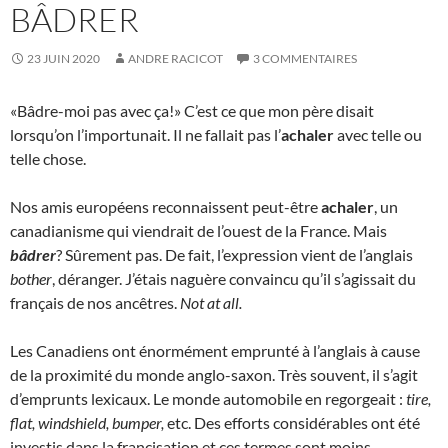
BÂDRER
23 JUIN 2020
ANDRE RACICOT
3 COMMENTAIRES
«Bâdre-moi pas avec ça!» C’est ce que mon père disait
lorsqu’on l’importunait. Il ne fallait pas l’
achaler
avec telle ou
telle chose.
Nos amis européens reconnaissent peut-être
achaler
, un
canadianisme qui viendrait de l’ouest de la France. Mais
bâdrer
? Sûrement pas. De fait, l’expression vient de l’anglais
bother
, déranger. J’étais naguère convaincu qu’il s’agissait du
français de nos ancêtres.
Not at all.
Les Canadiens ont énormément emprunté à l’anglais à cause
de la proximité du monde anglo-saxon. Très souvent, il s’agit
d’emprunts lexicaux. Le monde automobile en regorgeait :
tire,
flat, windshield, bumper,
etc. Des efforts considérables ont été
investis dans la francisation et ces termes sont moins