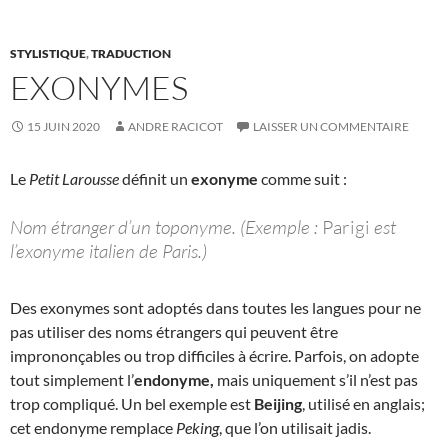
STYLISTIQUE
,
TRADUCTION
EXONYMES
15 JUIN 2020
ANDRE RACICOT
LAISSER UN COMMENTAIRE
Le
Petit Larousse
définit un
exonyme
comme suit :
Nom étranger d’un toponyme. (Exemple :
Parigi
est
l’exonyme italien de Paris.)
Des exonymes sont adoptés dans toutes les langues pour ne
pas utiliser des noms étrangers qui peuvent être
imprononçables ou trop difficiles à écrire. Parfois, on adopte
tout simplement l’
endonyme,
mais uniquement s’il n’est pas
trop compliqué. Un bel exemple est
Beijing
, utilisé en anglais;
cet endonyme remplace
Peking
, que l’on utilisait jadis.