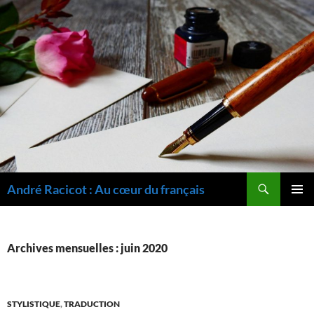
Recherche
André Racicot : Au cœur du français
ALLER
MENU
AU
PRINCI
CONTENU
Archives mensuelles : juin 2020
STYLISTIQUE
,
TRADUCTION