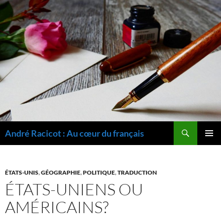
Recherche
André Racicot : Au cœur du français
ALLER
MENU
AU
PRINCI
CONTENU
ÉTATS-UNIS
,
GÉOGRAPHIE
,
POLITIQUE
,
TRADUCTION
ÉTATS-UNIENS OU
AMÉRICAINS?