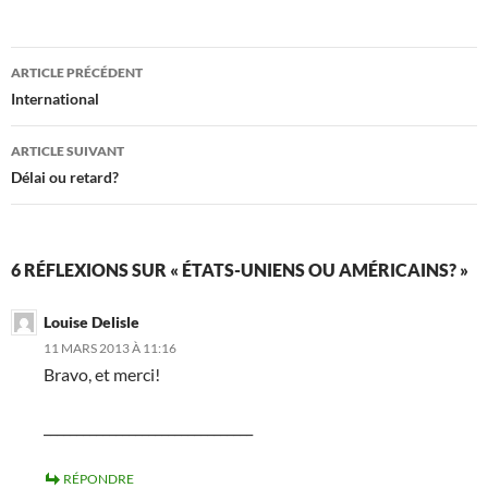
Navigation
ARTICLE PRÉCÉDENT
des
International
articles
ARTICLE SUIVANT
Délai ou retard?
6 RÉFLEXIONS SUR « ÉTATS-UNIENS OU AMÉRICAINS? »
Louise Delisle
11 MARS 2013 À 11:16
Bravo, et merci!
________________________________
RÉPONDRE