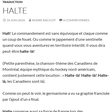
TRADUCTION
HALTE
26 JUIN 2026
ANDRE RACICOT
6 COMMENTAIRES
Halt
! Le commandement est sans équivoque et claque comme
un coup de fouet. Ou comme le jappement d’une sentinelle
quand vous vous aventurez en territoire interdit. Il vous dira
peut-être
halte-là!
(Petite parenthèse, la chanson-thème des Canadiens de
Montréal, équipe mythique du hockey nord-américain,
contient justement cette locution : «
Halte-là! Halte-là!
Halte-
là,
les Canadiens sont là).
Comme on peut le voir, le germanisme a vu sa graphie francisée
par l’ajout d’un
e
final.
Halte
conserve aussi sa force de frappe lors des