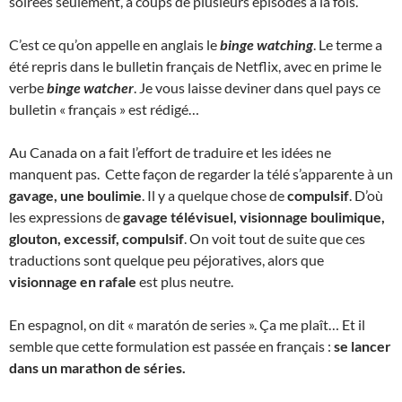
soirées seulement, à coups de plusieurs épisodes à la fois.
C’est ce qu’on appelle en anglais le
binge watching
. Le terme a
été repris dans le bulletin français de Netflix, avec en prime le
verbe
binge watcher
. Je vous laisse deviner dans quel pays ce
bulletin « français » est rédigé…
Au Canada on a fait l’effort de traduire et les idées ne
manquent pas. Cette façon de regarder la télé s’apparente à un
gavage, une boulimie
. Il y a quelque chose de
compulsif
. D’où
les expressions de
gavage télévisuel, visionnage boulimique,
glouton, excessif, compulsif
. On voit tout de suite que ces
traductions sont quelque peu péjoratives, alors que
visionnage en rafale
est plus neutre.
En espagnol, on dit « maratón de series ». Ça me plaît… Et il
semble que cette formulation est passée en français :
se lancer
dans un marathon de séries.