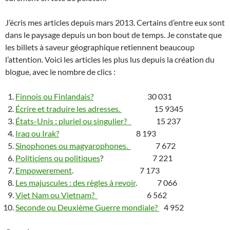
J’écris mes articles depuis mars 2013. Certains d’entre eux sont
dans le paysage depuis un bon bout de temps. Je constate que
les billets à saveur géographique retiennent beaucoup
l’attention. Voici les articles les plus lus depuis la création du
blogue, avec le nombre de clics :
Finnois ou Finlandais?
30 031
Écrire et traduire les adresses.
15 9345
États-Unis : pluriel ou singulier?
15 237
Iraq ou Irak?
8 193
Sinophones ou magyarophones.
7 672
Politiciens ou politiques
? 7 221
Empowerement
. 7 173
Les majuscules : des règles à revoir
. 7 066
Viet Nam ou Vietnam?
6 562
Seconde ou Deuxième Guerre mondiale?
4 952