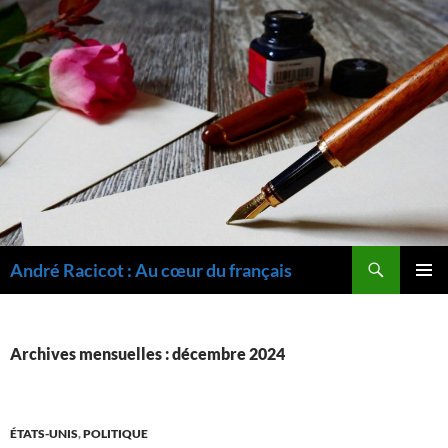
Recherche
André Racicot : Au cœur du français
ALLER
MENU
AU
PRINCI
CONTENU
Archives mensuelles : décembre 2024
ÉTATS-UNIS
,
POLITIQUE