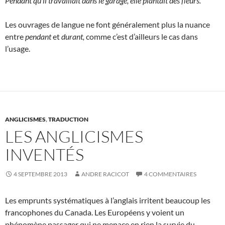
Pendant qu’il travaillait dans le garage, elle plantait des fleurs.
Les ouvrages de langue ne font généralement plus la nuance
entre
pendant
et
durant,
comme c’est d’ailleurs le cas dans
l’usage.
ANGLICISMES
,
TRADUCTION
LES ANGLICISMES
INVENTÉS
4 SEPTEMBRE 2013
ANDRE RACICOT
4 COMMENTAIRES
Les emprunts systématiques à l’anglais irritent beaucoup les
francophones du Canada. Les Européens y voient un
phénomène passager qui ne menace en rien la survie du