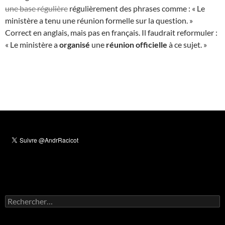
une base régulière
régulièrement des phrases comme : « Le
ministère a tenu une réunion formelle sur la question. »
Correct en anglais, mais pas en français. Il faudrait reformuler :
« Le ministère a
organisé
une
réunion officielle
à ce sujet. »
Rechercher :