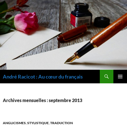
Recherche
André Racicot : Au cœur du français
ALLER
MENU
AU
PRINCI
CONTENU
Archives mensuelles : septembre 2013
ANGLICISMES
,
STYLISTIQUE
,
TRADUCTION