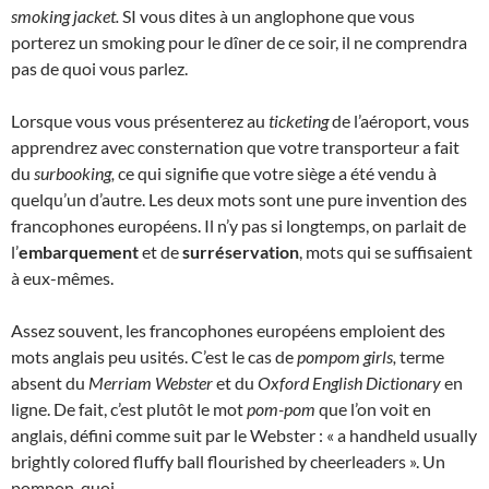
smoking jacket.
SI vous dites à un anglophone que vous
porterez un smoking pour le dîner de ce soir, il ne comprendra
pas de quoi vous parlez.
Lorsque vous vous présenterez au
ticketing
de l’aéroport, vous
apprendrez avec consternation que votre transporteur a fait
du
surbooking,
ce qui signifie que votre siège a été vendu à
quelqu’un d’autre. Les deux mots sont une pure invention des
francophones européens. Il n’y pas si longtemps, on parlait de
l’
embarquement
et de
surréservation
, mots qui se suffisaient
à eux-mêmes.
Assez souvent, les francophones européens emploient des
mots anglais peu usités. C’est le cas de
pompom girls,
terme
absent du
Merriam Webster
et du
Oxford English Dictionary
en
ligne. De fait, c’est plutôt le mot
pom-pom
que l’on voit en
anglais, défini comme suit par le Webster : « a handheld usually
brightly colored fluffy ball flourished by cheerleaders ». Un
pompon, quoi.