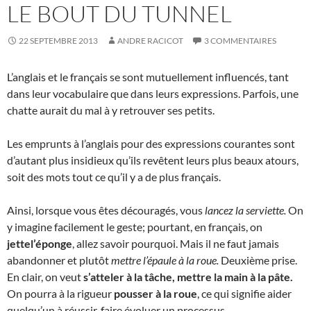
LE BOUT DU TUNNEL
22 SEPTEMBRE 2013
ANDRE RACICOT
3 COMMENTAIRES
L’anglais et le français se sont mutuellement influencés, tant
dans leur vocabulaire que dans leurs expressions. Parfois, une
chatte aurait du mal à y retrouver ses petits.
Les emprunts à l’anglais pour des expressions courantes sont
d’autant plus insidieux qu’ils revêtent leurs plus beaux atours,
soit des mots tout ce qu’il y a de plus français.
Ainsi, lorsque vous êtes découragés, vous
lancez la serviette.
On
y imagine facilement le geste; pourtant, en français, on
jettel’éponge
, allez savoir pourquoi. Mais il ne faut jamais
abandonner et plutôt
mettre l’épaule à la roue.
Deuxième prise.
En clair, on veut
s’atteler à la tâche
,
mettre la main à la pâte.
On pourra à la rigueur
pousser
à la roue
, ce qui signifie aider
quelqu’un à réussir, faire évoluer un processus.