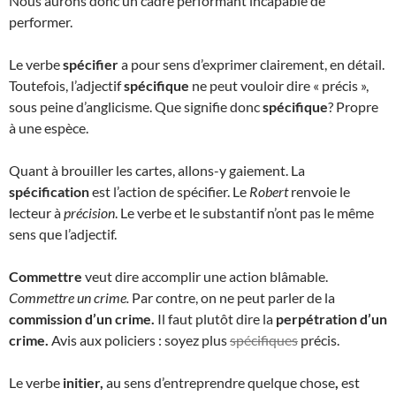
Nous aurons donc un cadre performant incapable de
performer.
Le verbe
spécifier
a pour sens d’exprimer clairement, en détail.
Toutefois, l’adjectif
spécifique
ne peut vouloir dire « précis »,
sous peine d’anglicisme. Que signifie donc
spécifique
? Propre
à une espèce.
Quant à brouiller les cartes, allons-y gaiement. La
spécification
est l’action de spécifier. Le
Robert
renvoie le
lecteur à
précision
. Le verbe et le substantif n’ont pas le même
sens que l’adjectif.
Commettre
veut dire accomplir une action blâmable.
Commettre un crime.
Par contre, on ne peut parler de la
commission d’un crime.
Il faut plutôt dire la
perpétration d’un
crime.
Avis aux policiers : soyez plus
spécifiques
précis.
Le verbe
initier,
au sens d’entreprendre quelque chose
,
est