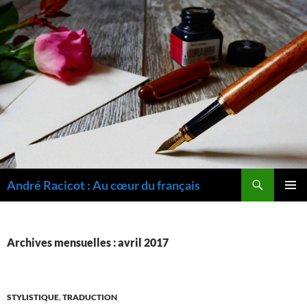
Recherche
André Racicot : Au cœur du français
ALLER
MENU
AU
PRINCI
CONTENU
Archives mensuelles : avril 2017
STYLISTIQUE
,
TRADUCTION