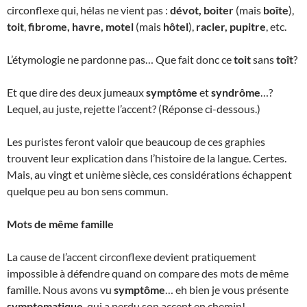
circonflexe qui, hélas ne vient pas :
dévot, boiter
(mais
boîte
),
toit
,
fibrome, havre, motel
(mais
hôtel
),
racler, pupitre
, etc.
L’étymologie ne pardonne pas… Que fait donc ce
toit
sans
toît
?
Et que dire des deux jumeaux
symptôme
et
syndrôme
…?
Lequel, au juste, rejette l’accent? (Réponse ci-dessous.)
Les puristes feront valoir que beaucoup de ces graphies
trouvent leur explication dans l’histoire de la langue. Certes.
Mais, au vingt et unième siècle, ces considérations échappent
quelque peu au bon sens commun.
Mots de même famille
La cause de l’accent circonflexe devient pratiquement
impossible à défendre quand on compare des mots de même
famille. Nous avons vu
symptôme
… eh bien je vous présente
symptomatique
, qui a perdu son accent en chemin!