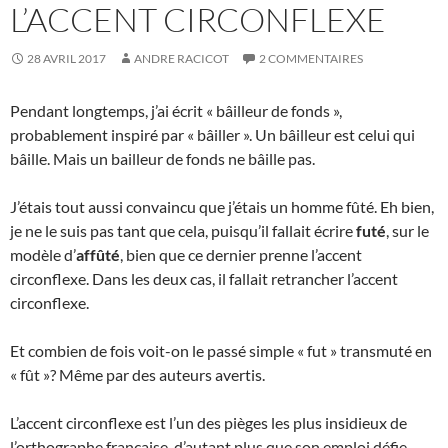
L’ACCENT CIRCONFLEXE
28 AVRIL 2017
ANDRE RACICOT
2 COMMENTAIRES
Pendant longtemps, j’ai écrit « bâilleur de fonds »,
probablement inspiré par « bâiller ». Un bâilleur est celui qui
bâille. Mais un bailleur de fonds ne bâille pas.
J’étais tout aussi convaincu que j’étais un homme fûté. Eh bien,
je ne le suis pas tant que cela, puisqu’il fallait écrire
futé
, sur le
modèle d’
affûté
, bien que ce dernier prenne l’accent
circonflexe. Dans les deux cas, il fallait retrancher l’accent
circonflexe.
Et combien de fois voit-on le passé simple « fut » transmuté en
« fût »? Même par des auteurs avertis.
L’accent circonflexe est l’un des pièges les plus insidieux de
l’orthographe française, d’autant plus que son emploi défie