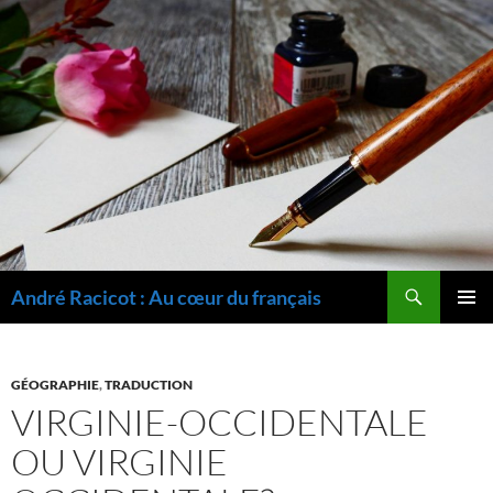
Recherche
André Racicot : Au cœur du français
ALLER
MENU
AU
PRINCI
CONTENU
GÉOGRAPHIE
,
TRADUCTION
VIRGINIE-OCCIDENTALE
OU VIRGINIE