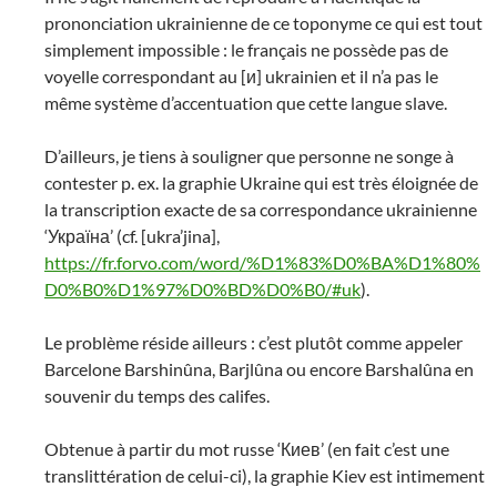
prononciation ukrainienne de ce toponyme ce qui est tout
simplement impossible : le français ne possède pas de
voyelle correspondant au [и] ukrainien et il n’a pas le
même système d’accentuation que cette langue slave.
D’ailleurs, je tiens à souligner que personne ne songe à
contester p. ex. la graphie Ukraine qui est très éloignée de
la transcription exacte de sa correspondance ukrainienne
‘Україна’ (cf. [ukra’jina],
https://fr.forvo.com/word/%D1%83%D0%BA%D1%80%
D0%B0%D1%97%D0%BD%D0%B0/#uk
).
Le problème réside ailleurs : c’est plutôt comme appeler
Barcelone Barshinûna, Barjlûna ou encore Barshalûna en
souvenir du temps des califes.
Obtenue à partir du mot russe ‘Киев’ (en fait c’est une
translittération de celui-ci), la graphie Kiev est intimement