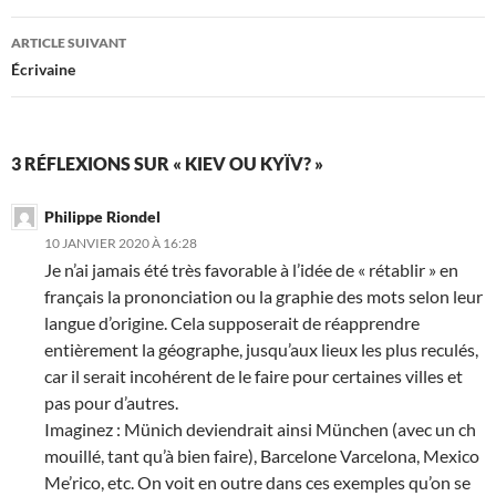
articles
ARTICLE SUIVANT
Écrivaine
3 RÉFLEXIONS SUR « KIEV OU KYÏV? »
Philippe Riondel
10 JANVIER 2020 À 16:28
Je n’ai jamais été très favorable à l’idée de « rétablir » en
français la prononciation ou la graphie des mots selon leur
langue d’origine. Cela supposerait de réapprendre
entièrement la géographe, jusqu’aux lieux les plus reculés,
car il serait incohérent de le faire pour certaines villes et
pas pour d’autres.
Imaginez : Münich deviendrait ainsi München (avec un ch
mouillé, tant qu’à bien faire), Barcelone Varcelona, Mexico
Me’rico, etc. On voit en outre dans ces exemples qu’on se