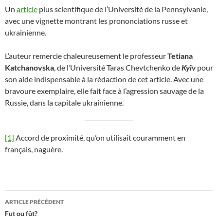
Un
article
plus scientifique de l’Université de la Pennsylvanie,
avec une vignette montrant les prononciations russe et
ukrainienne.
L’auteur remercie chaleureusement le professeur
Tetiana
Katchanovska
, de l’Université Taras Chevtchenko de
Kyïv
pour
son aide indispensable à la rédaction de cet article. Avec une
bravoure exemplaire, elle fait face à l’agression sauvage de la
Russie, dans la capitale ukrainienne.
[1]
Accord de proximité, qu’on utilisait couramment en
français, naguère.
Navigation
ARTICLE PRÉCÉDENT
des
Fut ou fût?