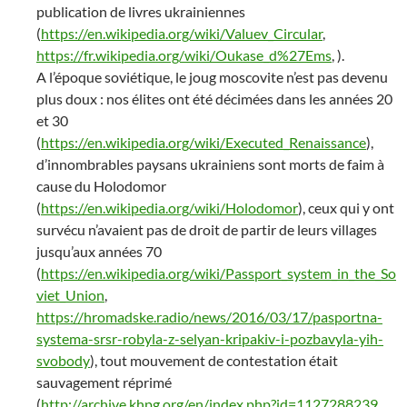
publication de livres ukrainiennes
(
https://en.wikipedia.org/wiki/Valuev_Circular
,
https://fr.wikipedia.org/wiki/Oukase_d%27Ems
, ).
A l’époque soviétique, le joug moscovite n’est pas devenu
plus doux : nos élites ont été décimées dans les années 20
et 30
(
https://en.wikipedia.org/wiki/Executed_Renaissance
),
d’innombrables paysans ukrainiens sont morts de faim à
cause du Holodomor
(
https://en.wikipedia.org/wiki/Holodomor
), ceux qui y ont
survécu n’avaient pas de droit de partir de leurs villages
jusqu’aux années 70
(
https://en.wikipedia.org/wiki/Passport_system_in_the_So
viet_Union
,
https://hromadske.radio/news/2016/03/17/pasportna-
systema-srsr-robyla-z-selyan-kripakiv-i-pozbavyla-yih-
svobody
), tout mouvement de contestation était
sauvagement réprimé
(
http://archive.khpg.org/en/index.php?id=1127288239
,