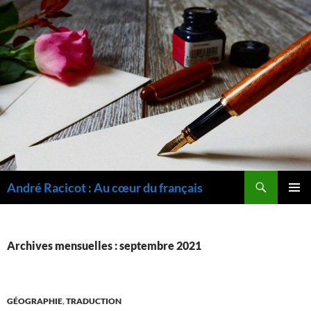
Recherche
André Racicot : Au cœur du français
ALLER
MENU
AU
PRINCI
CONTENU
Archives mensuelles : septembre 2021
GÉOGRAPHIE
,
TRADUCTION