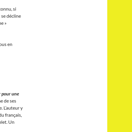
connu, si
 se décline
ne »
vous en
r pour une
me de ses
e. L’auteur y
u français,
plet. Un