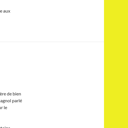
e aux
fère de bien
agnol parlé
r le
tains