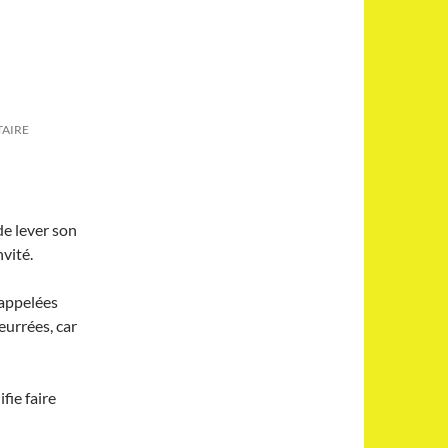
TAIRE
de lever son
nvité.
 appelées
eurrées, car
ifie faire