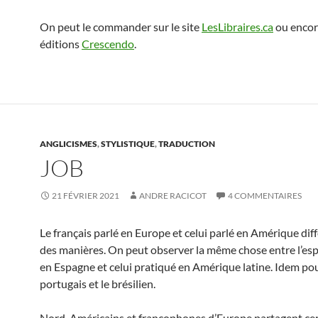
On peut le commander sur le site
LesLibraires.ca
ou encor
éditions
Crescendo
.
ANGLICISMES
,
STYLISTIQUE
,
TRADUCTION
JOB
21 FÉVRIER 2021
ANDRE RACICOT
4 COMMENTAIRES
Le français parlé en Europe et celui parlé en Amérique dif
des manières. On peut observer la même chose entre l’esp
en Espagne et celui pratiqué en Amérique latine. Idem pou
portugais et le brésilien.
Nord-Américains et francophones d’Europe partagent cer