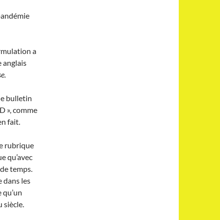
a pandémie
rmulation a
 anglais
e.
e bulletin
VID », comme
n fait.
te rubrique
ue qu’avec
de temps.
e dans les
e qu’un
 siècle.