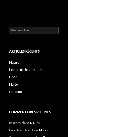
Rechercher :
ARTICLES RÉCENTS
Nauru
Le déclin de la lecture
Piton
Halte
Chatbot
COMMENTAIRES RÉCENTS
mathey
dans
Nauru
Léo Bourdon
dans
Nauru