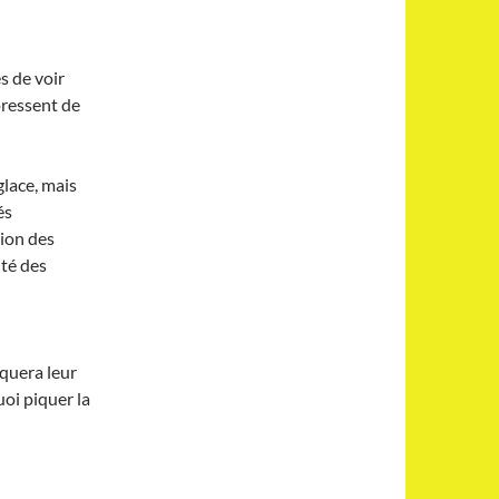
s de voir
pressent de
glace, mais
és
tion des
ité des
iquera leur
oi piquer la