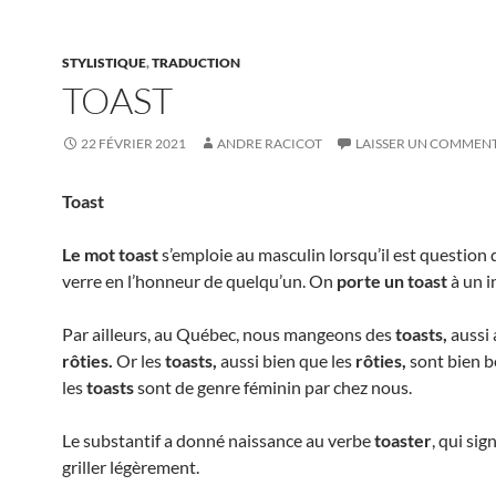
STYLISTIQUE
,
TRADUCTION
TOAST
22 FÉVRIER 2021
ANDRE RACICOT
LAISSER UN COMMEN
Toast
Le mot toast
s’emploie au masculin lorsqu’il est question 
verre en l’honneur de quelqu’un. On
porte un toast
à un i
Par ailleurs, au Québec, nous mangeons des
toasts,
aussi
rôties.
Or les
toasts,
aussi bien que les
rôties,
sont bien b
les
toasts
sont de genre féminin par chez nous.
Le substantif a donné naissance au verbe
toaster
, qui sign
griller légèrement.