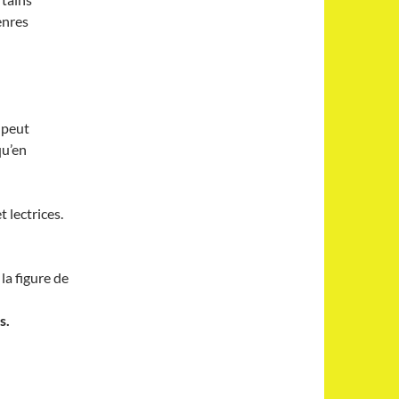
enres
 peut
qu’en
 lectrices.
la figure de
s.