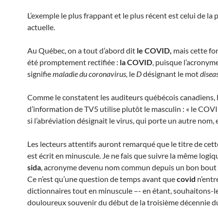
L’exemple le plus frappant et le plus récent est celui de l
actuelle.
Au Québec, on a tout d’abord dit
le COVID,
mais cette fo
été promptement rectifiée :
la COVID
, puisque l’acronyme
signifie
maladie du coronavirus,
le
D
désignant le mot
diseas
Comme le constatent les auditeurs québécois canadiens, l
d’information de TV5 utilise plutôt le masculin : « le CO
si l’abréviation désignait le virus, qui porte un autre nom, e
Les lecteurs attentifs auront remarqué que le titre de cet
est écrit en minuscule. Je ne fais que suivre la même logiq
sida
, acronyme devenu nom commun depuis un bon bout 
Ce n’est qu’une question de temps avant que
covid
n’entr
dictionnaires tout en minuscule –- en étant, souhaitons-l
douloureux souvenir du début de la troisième décennie du