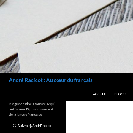
Recherche
André Racicot : Au cœur du français
ALLER AU CONTENU
ACCUEIL
BLOGUE
Blogue destiné à tous ceux qui
ont à cœur l'épanouissement
de la langue française.