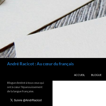
Recherche
André Racicot : Au cœur du français
ALLER AU CONTENU
ACCUEIL
BLOGUE
Blogue destiné à tous ceux qui
ont à cœur l'épanouissement
de la langue française.