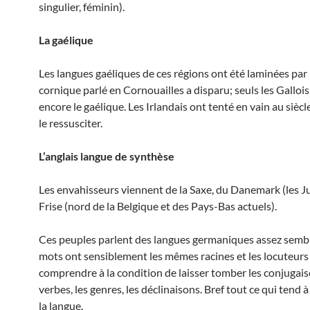
singulier, féminin).
La gaélique
Les langues gaéliques de ces régions ont été laminées par l
cornique parlé en Cornouailles a disparu; seuls les Galloi
encore le gaélique. Les Irlandais ont tenté en vain au siècl
le ressusciter.
L’anglais langue de synthèse
Les envahisseurs viennent de la Saxe, du Danemark (les Jut
Frise (nord de la Belgique et des Pays-Bas actuels).
Ces peuples parlent des langues germaniques assez sembl
mots ont sensiblement les mêmes racines et les locuteurs
comprendre à la condition de laisser tomber les conjugai
verbes, les genres, les déclinaisons. Bref tout ce qui tend
la langue.