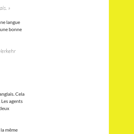
is. »
une langue
u une bonne
Verkehr
anglais. Cela
 Les agents
 deux
 la même