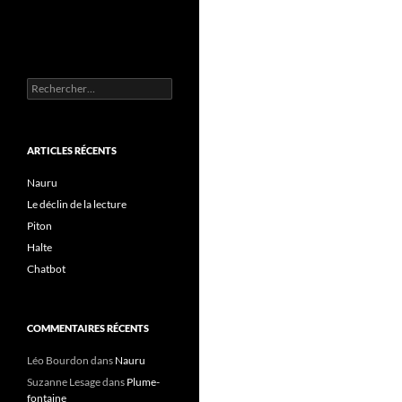
Rechercher :
ARTICLES RÉCENTS
Nauru
Le déclin de la lecture
Piton
Halte
Chatbot
COMMENTAIRES RÉCENTS
Léo Bourdon
dans
Nauru
Suzanne Lesage
dans
Plume-
fontaine