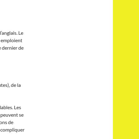
’anglais. Le
s emploient
e dernier de
es), de la
ables. Les
 peuvent se
sons de
 à compliquer