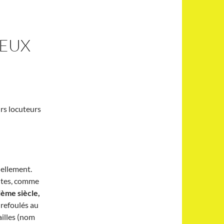
DEUX
urs locuteurs
uellement.
eltes, comme
ième siècle,
 refoulés au
ailles (nom