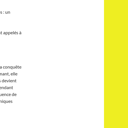
s : un
nt appelés à
La conquête
ant, elle
s devient
 pendant
luence de
aniques