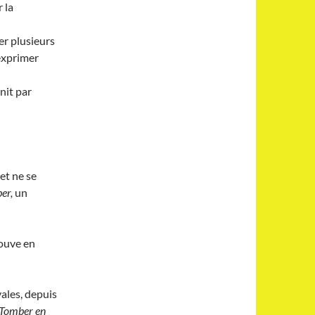
 la
er plusieurs
exprimer
nit par
et ne se
er,
un
rouve en
ales, depuis
Tomber en