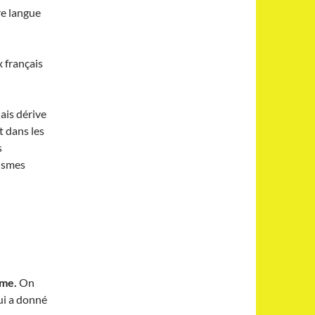
re langue
 français
ais dérive
t dans les
s
cismes
ume.
On
qui a donné