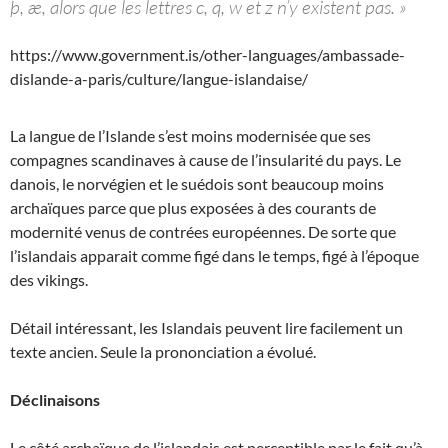
þ, æ, alors que les lettres c, q, w et z n’y existent pas. »
https://www.government.is/other-languages/ambassade-
dislande-a-paris/culture/langue-islandaise/
La langue de l’Islande s’est moins modernisée que ses
compagnes scandinaves à cause de l’insularité du pays. Le
danois, le norvégien et le suédois sont beaucoup moins
archaïques parce que plus exposées à des courants de
modernité venus de contrées européennes. De sorte que
l’islandais apparait comme figé dans le temps, figé à l’époque
des vikings.
Détail intéressant, les Islandais peuvent lire facilement un
texte ancien. Seule la prononciation a évolué.
Déclinaisons
Le côté archaïque de l’islandais est perceptible par le fait qu’à