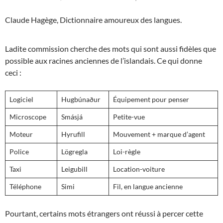
Claude Hagège,
Dictionnaire amoureux des langues.
Ladite commission cherche des mots qui sont aussi fidèles que
possible aux racines anciennes de l’islandais. Ce qui donne
ceci :
Logiciel
Hugbúnaður
Équipement pour penser
Microscope
Smásjá
Petite-vue
Moteur
Hyrufill
Mouvement + marque d’agent
Police
Lögregla
Loi-règle
Taxi
Leigubill
Location-voiture
Téléphone
Simi
Fil, en langue ancienne
Pourtant, certains mots étrangers ont réussi à percer cette