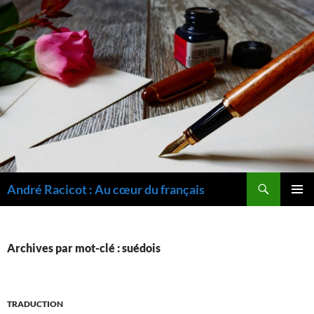
Recherche
André Racicot : Au cœur du français
ALLER
MENU
AU
PRINCI
CONTENU
Archives par mot-clé : suédois
TRADUCTION