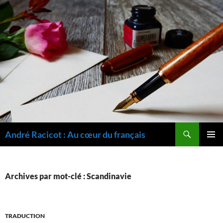
Recherche
André Racicot : Au cœur du français
ALLER
MENU
AU
PRINCI
CONTENU
Archives par mot-clé : Scandinavie
TRADUCTION