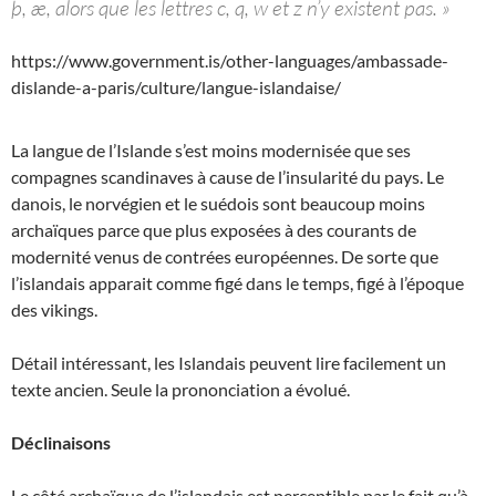
þ, æ, alors que les lettres c, q, w et z n’y existent pas. »
https://www.government.is/other-languages/ambassade-
dislande-a-paris/culture/langue-islandaise/
La langue de l’Islande s’est moins modernisée que ses
compagnes scandinaves à cause de l’insularité du pays. Le
danois, le norvégien et le suédois sont beaucoup moins
archaïques parce que plus exposées à des courants de
modernité venus de contrées européennes. De sorte que
l’islandais apparait comme figé dans le temps, figé à l’époque
des vikings.
Détail intéressant, les Islandais peuvent lire facilement un
texte ancien. Seule la prononciation a évolué.
Déclinaisons
Le côté archaïque de l’islandais est perceptible par le fait qu’à