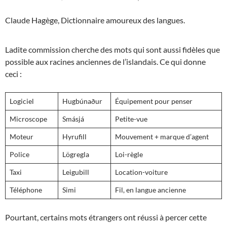
Claude Hagège,
Dictionnaire amoureux des langues.
Ladite commission cherche des mots qui sont aussi fidèles que
possible aux racines anciennes de l’islandais. Ce qui donne
ceci :
Logiciel
Hugbúnaður
Équipement pour penser
Microscope
Smásjá
Petite-vue
Moteur
Hyrufill
Mouvement + marque d’agent
Police
Lögregla
Loi-règle
Taxi
Leigubill
Location-voiture
Téléphone
Simi
Fil, en langue ancienne
Pourtant, certains mots étrangers ont réussi à percer cette