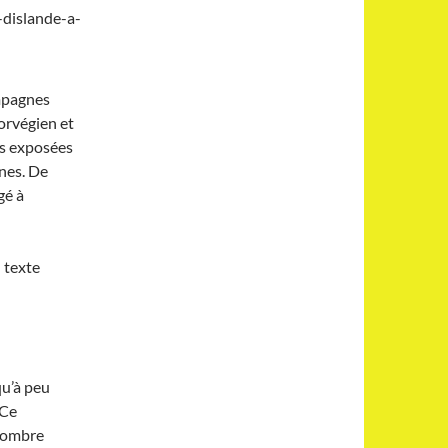
dislande-a-
ompagnes
norvégien et
us exposées
nes. De
gé à
n texte
qu’à peu
 Ce
 nombre