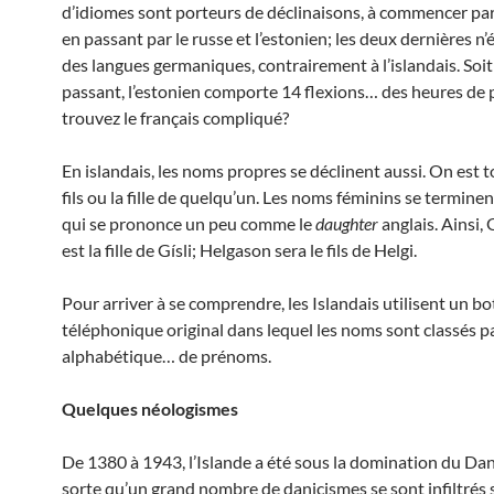
d’idiomes sont porteurs de déclinaisons, à commencer par
en passant par le russe et l’estonien; les deux dernières n’
des langues germaniques, contrairement à l’islandais. Soit
passant, l’estonien comporte 14 flexions… des heures de p
trouvez le français compliqué?
En islandais, les noms propres se déclinent aussi. On est t
fils ou la fille de quelqu’un. Les noms féminins se termine
qui se prononce un peu comme le
daughter
anglais. Ainsi, 
est la fille de Gísli; Helgason sera le fils de Helgi.
Pour arriver à se comprendre, les Islandais utilisent un bo
téléphonique original dans lequel les noms sont classés p
alphabétique… de prénoms.
Quelques néologismes
De 1380 à 1943, l’Islande a été sous la domination du Da
sorte qu’un grand nombre de danicismes se sont infiltrés su