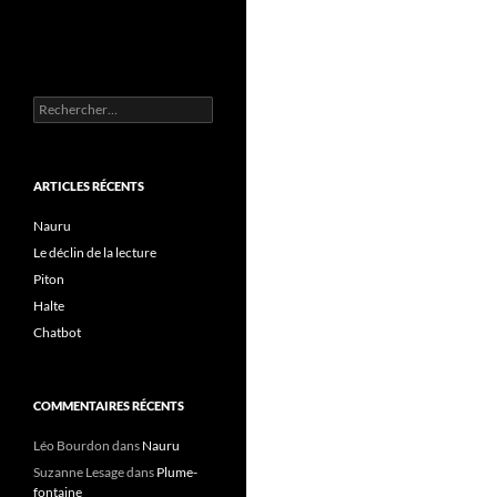
Rechercher :
ARTICLES RÉCENTS
Nauru
Le déclin de la lecture
Piton
Halte
Chatbot
COMMENTAIRES RÉCENTS
Léo Bourdon
dans
Nauru
Suzanne Lesage
dans
Plume-
fontaine