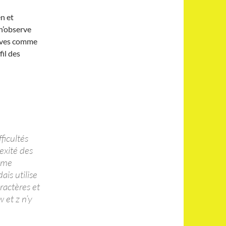
n et
 n’observe
naves comme
fil des
ficultés
exité des
tème
ais utilise
aractères et
w et z n’y