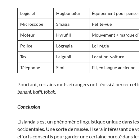
Logiciel
Hugbúnaður
Équipement pour pense
Microscope
Smásjá
Petite-vue
Moteur
Hyrufill
Mouvement + marque d’
Police
Lögregla
Loi-règle
Taxi
Leigubill
Location-voiture
Téléphone
Simi
Fil, en langue ancienne
Pourtant, certains mots étrangers ont réussi à percer cette
banani
,
kaffi
,
tóbak
.
Conclusion
L’islandais est un phénomène linguistique unique dans le
occidentales. Une sorte de musée. Il sera intéressant de voi
efforts consentis pour garder une certaine pureté dans le