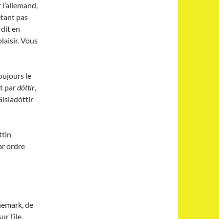
 l’allemand,
étant pas
 dit en
laisir. Vous
oujours le
nt par
dóttir
,
Gísladóttir
ttin
ar ordre
nemark, de
r l’ile.