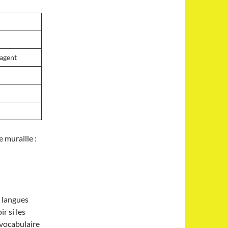
r
agent
 muraille :
s langues
r si les
 vocabulaire