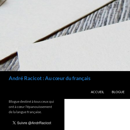
Recherche
André Racicot : Au cœur du français
ALLER AU CONTENU
ACCUEIL
BLOGUE
Blogue destiné à tous ceux qui
ont à cœur l'épanouissement
de la langue française.