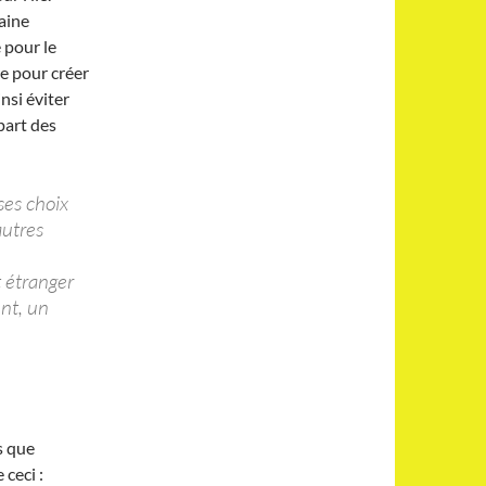
aine
 pour le
re pour créer
si éviter
part des
es choix
autres
t étranger
nt, un
s que
 ceci :