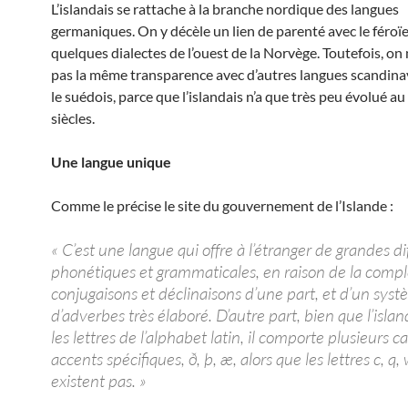
L’islandais se rattache à la branche nordique des langues
germaniques. On y décèle un lien de parenté avec le féroïe
quelques dialectes de l’ouest de la Norvège. Toutefois, on
pas la même transparence avec d’autres langues scandi
le suédois, parce que l’islandais n’a que très peu évolué au 
siècles.
Une langue unique
Comme le précise le site du gouvernement de l’Islande :
« C’est une langue qui offre à l’étranger de grandes dif
phonétiques et grammaticales, en raison de la compl
conjugaisons et déclinaisons d’une part, et d’un sys
d’adverbes très élaboré. D’autre part, bien que l’island
les lettres de l’alphabet latin, il comporte plusieurs c
accents spécifiques, ð, þ, æ, alors que les lettres c, q, 
existent pas. »