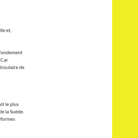
le et,
 fondement
 Car
insulaire de
it le plus
e la Suède.
s formes