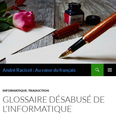
Recherche
André Racicot : Au cœur du français
ALLER
MENU
AU
PRINCI
CONTENU
INFORMATIQUE
,
TRADUCTION
GLOSSAIRE DÉSABUSÉ DE
L’INFORMATIQUE