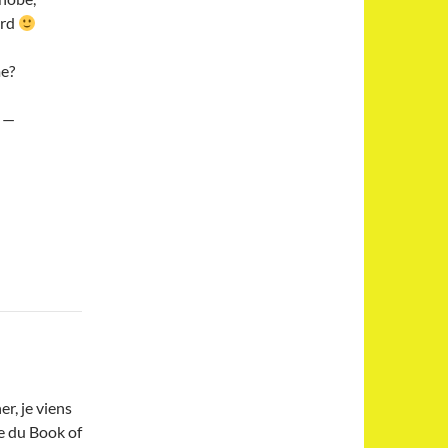
ard
me?
, —
r, je viens
e du Book of