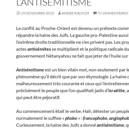
L’ANTISÉMITISME
19 NOVEMBRE 2013
ANDRE RACICOT
5 COMMENTAIRES
Le conflit au Proche-Orient est devenu un prétexte com
répandre la haine des Juifs. La gauche pro-Palestine aussi
l’extrême droite traditionnelle ne s’en privent pas. Les pro
actes
antisémites
se multiplient et la politique radicale d
gouvernement Nétanyahou ne fait que jeter de l’huile sur l
Antisémitisme
est un bien vilain mot, non seulement par l
phénomène qu’il décrit que par son étymologie. La haine d
malheureusement très courante et ceux qui l’entretiennen
précisément le peuple que l’on qualifiait jadis d’
israélite
, 
qui peut être péjoratif.
Au commencement était le verbe. Haïr, détester un peuple
normalement le suffixe «
phobe
» :
francophobe
,
anglopho
Curieusement, la haine des Juifs a donné
antisémitisme
, 