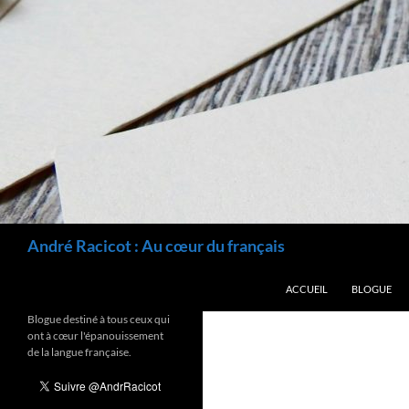
Recherche
André Racicot : Au cœur du français
ALLER AU CONTENU
ACCUEIL
BLOGUE
Blogue destiné à tous ceux qui
ont à cœur l'épanouissement
de la langue française.