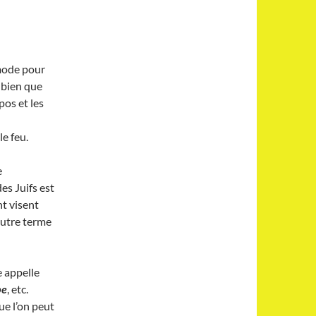
mode pour
 bien que
pos et les
u
e feu.
e
es Juifs est
t visent
autre terme
 appelle
be
, etc.
que l’on peut