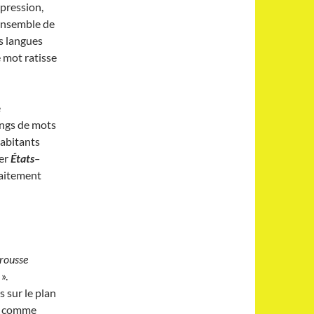
pression,
ensemble de
s langues
 mot ratisse
e
rangs de mots
habitants
uer
États
–
faitement
rousse
».
 sur le plan
ut comme