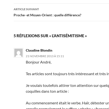
articles
ARTICLE SUIVANT
Proche- et Moyen-Orient : quelle différence?
5 RÉFLEXIONS SUR « L’ANTISÉMITISME »
Claudine Blondin
21 NOVEMBRE 2013 À 15:11
Bonjour André,
Tes articles sont toujours très intéressant et très in
Je voulais toutefois attirer ton attention sur quel
coquilles dans ton article :
Au commencement était le verbe. Haïr, détester u
appelle normalement le suffixe « phobe » : franco