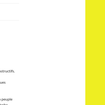
structifs.
ques
n peuple
phobe,