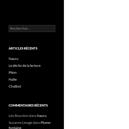
Rechercher :
ARTICLES RÉCENTS
Nauru
Le déclin de la lecture
Piton
Halte
Chatbot
COMMENTAIRES RÉCENTS
Léo Bourdon
dans
Nauru
Suzanne Lesage
dans
Plume-
fontaine