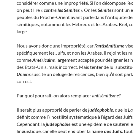
considérer comme une impropriété. Si l’on décompose l’ex
on peut lire «
contre les Sémites
». Or, les
Sémites
sont un 
peuples du Proche-Orient ayant parlé dans l’Antiquité de
sémitiques, notamment les Hébreux et les Arabes. Bref, ce
large.
Nous avons donc une impropriété, car
l’antisémitisme
vis
spécifiquement les Juifs, et non les Arabes. Il rejoint les 
comme
Américains
,
largement accepté pour désigner les 
des États-Unis, mais incorrect. Mais tenter de lui substit
Uniens
suscite un déluge de réticences, bien qu’il soit par
correct.
Par quoi pourrait-on alors remplacer
antisémitisme?
Il serait plus approprié de parler de
judéophobie
, que le
La
définit comme l’« hostilité systématique à l’égard des Juifs 
Cependant, la
judéophobie
est une épidémie de sauterelles
linguistique, car elle peut englober la
haine des Juifs
, to