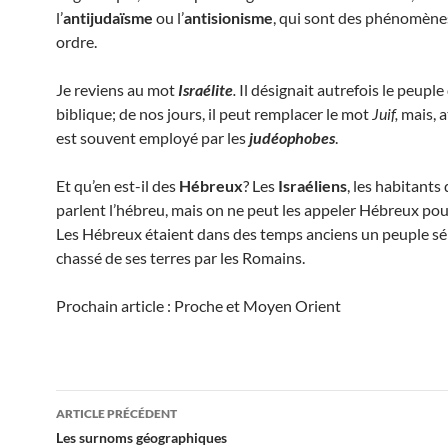
l’
antijudaïsme
ou l’
antisionisme
, qui sont des phénomène
ordre.
Je reviens au mot
Israélite
.
Il désignait autrefois le peuple 
biblique; de nos jours, il peut remplacer le mot
Juif,
mais, a
est souvent employé par les
judéophobes
.
Et qu’en est-il des
Hébreux
? Les
Israéliens
, les habitants 
parlent l’hébreu, mais on ne peut les appeler Hébreux pou
Les Hébreux étaient dans des temps anciens un peuple s
chassé de ses terres par les Romains.
Prochain article : Proche et Moyen Orient
Navigation
ARTICLE PRÉCÉDENT
des
Les surnoms géographiques