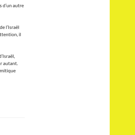
s d’un autre
de l’Israël
ttention, il
d’Israël,
r autant.
émitique