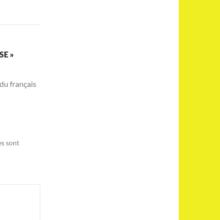
SE »
du français
es sont