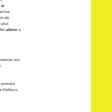
 la
arrive
oin de
é plus
fet,
aliéner
a
« exercer son
e
e prendre
 d’ailleurs