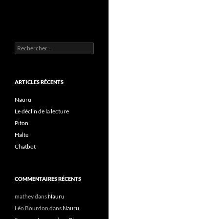
Rechercher :
ARTICLES RÉCENTS
Nauru
Le déclin de la lecture
Piton
Halte
Chatbot
COMMENTAIRES RÉCENTS
mathey
dans
Nauru
Léo Bourdon
dans
Nauru