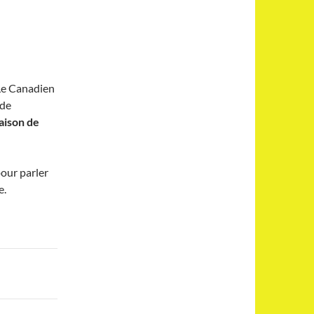
 Le Canadien
 de
raison de
pour parler
e.