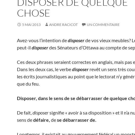
DISPOSER DE QUELQUE
CHOSE
5 MAI 2013
ANDRE RACICOT
UN COMMENTAIRE
Avez-vous l’intention de
disposer
de vos vieux meubles? 
peut-il
disposer
des Sénateurs d’Ottawa au compte de sep
Ces deux phrases seraient correctes en anglais, mais pas e
Dans les deux cas, le verbe
disposer
revêt un sens très co
les écrits journalistiques au point que le lectorat n’y gén
que du feu.
Disposer, dans le sens de se débarrasser de quelque ch
De fait,
disposer
signifie « avoir à sa disposition » et il n’a 
sens de
défaire,
de
se débarrasser de.
Longtemps, il existait au gouvernement fédéral un monst