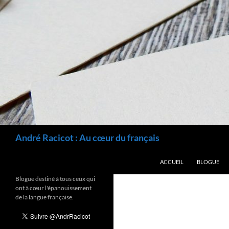
Recherche
André Racicot : Au cœur du français
ALLER AU CONTENU
ACCUEIL
BLOGUE
Blogue destiné à tous ceux qui
ont à cœur l'épanouissement
de la langue française.