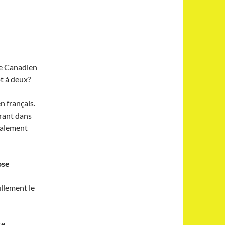
Le Canadien
t à deux?
n français.
urant dans
éralement
ose
nullement le
re