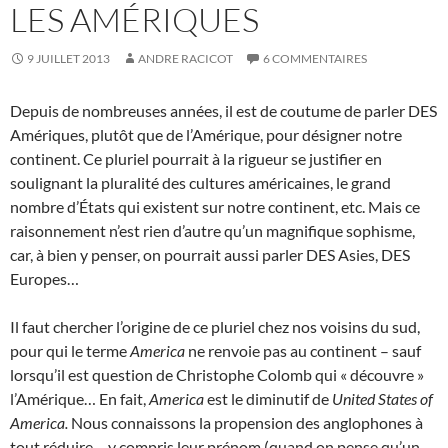
LES AMÉRIQUES
9 JUILLET 2013
ANDRE RACICOT
6 COMMENTAIRES
Depuis de nombreuses années, il est de coutume de parler DES
Amériques, plutôt que de l’Amérique, pour désigner notre
continent. Ce pluriel pourrait à la rigueur se justifier en
soulignant la pluralité des cultures américaines, le grand
nombre d’États qui existent sur notre continent, etc. Mais ce
raisonnement n’est rien d’autre qu’un magnifique sophisme,
car, à bien y penser, on pourrait aussi parler DES Asies, DES
Europes…
Il faut chercher l’origine de ce pluriel chez nos voisins du sud,
pour qui le terme
America
ne renvoie pas au continent – sauf
lorsqu’il est question de Christophe Colomb qui « découvre »
l’Amérique… En fait,
America
est le diminutif de
United States of
America.
Nous connaissons la propension des anglophones à
tout réduire… y compris leur prénom (quand on pense qu’un