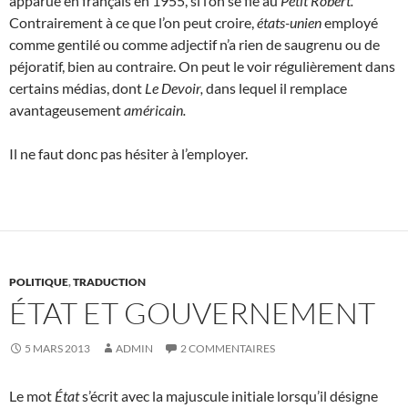
apparue en français en 1955, si l’on se fie au
Petit Robert.
Contrairement à ce que l’on peut croire,
états-unien
employé
comme gentilé ou comme adjectif n’a rien de saugrenu ou de
péjoratif, bien au contraire. On peut le voir régulièrement dans
certains médias, dont
Le Devoir,
dans lequel il remplace
avantageusement
américain.
Il ne faut donc pas hésiter à l’employer.
POLITIQUE
,
TRADUCTION
ÉTAT ET GOUVERNEMENT
5 MARS 2013
ADMIN
2 COMMENTAIRES
Le mot
État
s’écrit avec la majuscule initiale lorsqu’il désigne