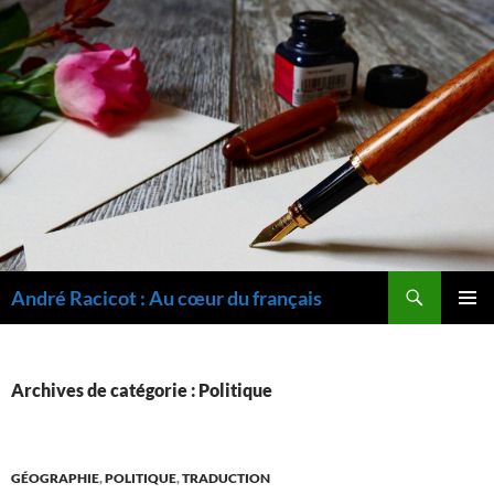
Recherche
André Racicot : Au cœur du français
ALLER
MENU
AU
PRINCI
CONTENU
Archives de catégorie : Politique
GÉOGRAPHIE
,
POLITIQUE
,
TRADUCTION