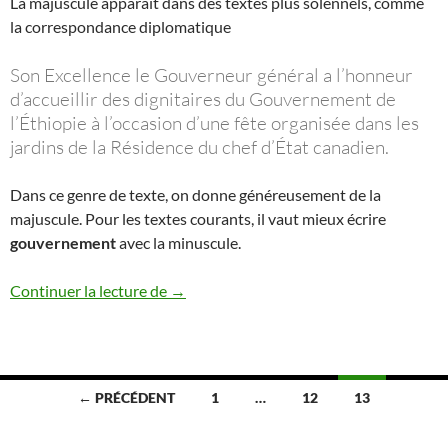
La majuscule apparaît dans des textes plus solennels, comme
la correspondance diplomatique
Son Excellence le Gouverneur général a l’honneur
d’accueillir des dignitaires du Gouvernement de
l’Éthiopie à l’occasion d’une fête organisée dans les
jardins de la Résidence du chef d’État canadien.
Dans ce genre de texte, on donne généreusement de la
majuscule. Pour les textes courants, il vaut mieux écrire
gouvernement
avec la minuscule.
État et gouvernement
Continuer la lecture de
→
Navigation
← PRÉCÉDENT
1
…
12
13
des