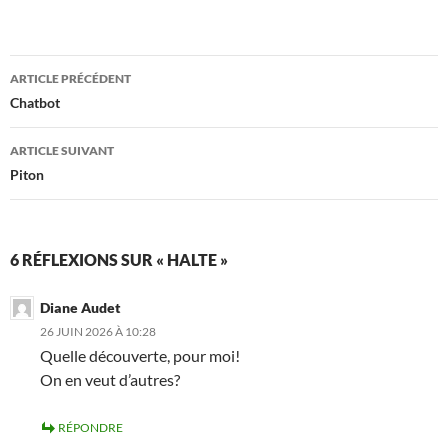
Navigation
ARTICLE PRÉCÉDENT
des
Chatbot
articles
ARTICLE SUIVANT
Piton
6 RÉFLEXIONS SUR « HALTE »
Diane Audet
26 JUIN 2026 À 10:28
Quelle découverte, pour moi!
On en veut d’autres?
RÉPONDRE