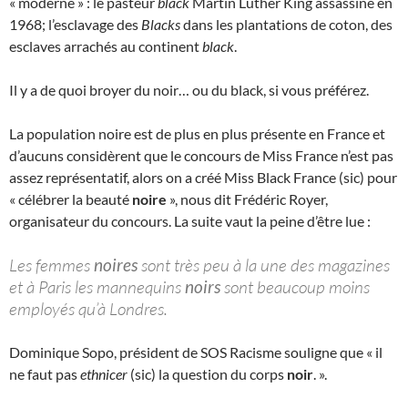
« moderne » : le pasteur
black
Martin Luther King assassiné en
1968; l’esclavage des
Blacks
dans les plantations de coton, des
esclaves arrachés au continent
black
.
Il y a de quoi broyer du noir… ou du black, si vous préférez.
La population noire est de plus en plus présente en France et
d’aucuns considèrent que le concours de Miss France n’est pas
assez représentatif, alors on a créé Miss Black France (sic) pour
« célébrer la beauté
noire
», nous dit Frédéric Royer,
organisateur du concours. La suite vaut la peine d’être lue :
Les femmes
noires
sont très peu à la une des magazines
et à Paris les mannequins
noirs
sont beaucoup moins
employés qu’à Londres.
Dominique Sopo, président de SOS Racisme souligne que « il
ne faut pas
ethnicer
(sic) la question du corps
noir
. ».