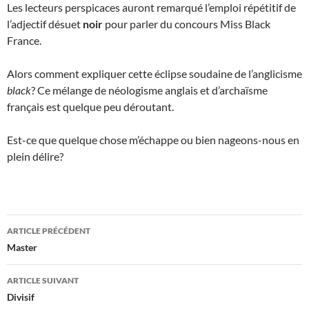
Les lecteurs perspicaces auront remarqué l’emploi répétitif de
l’adjectif désuet
noir
pour parler du concours Miss Black
France.
Alors comment expliquer cette éclipse soudaine de l’anglicisme
black
? Ce mélange de néologisme anglais et d’archaïsme
français est quelque peu déroutant.
Est-ce que quelque chose m’échappe ou bien nageons-nous en
plein délire?
Navigation
ARTICLE PRÉCÉDENT
des
Master
articles
ARTICLE SUIVANT
Divisif